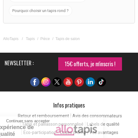
Pourquoi choisir un tapis rond ?
AlloTapis
/
Tapis
/
Pièce
/
Tapis de salon
NEWSLETTER :
15€ offerts, je m'inscris !
Infos pratiques
Retour et remboursement
Avis des consommateurs
Continuer sans accepter
Tapis et paillasson personnalisé
Labels de qualité
Pour une expérience de
Eco-participation
Codes promo
Vos avantages
meilleure qualité