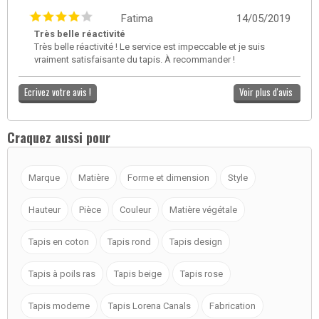
Fatima
14/05/2019
Très belle réactivité
Très belle réactivité ! Le service est impeccable et je suis
vraiment satisfaisante du tapis. À recommander !
Ecrivez votre avis !
Voir plus d'avis
Craquez aussi pour
Marque
Matière
Forme et dimension
Style
Hauteur
Pièce
Couleur
Matière végétale
Tapis en coton
Tapis rond
Tapis design
Tapis à poils ras
Tapis beige
Tapis rose
Tapis moderne
Tapis Lorena Canals
Fabrication