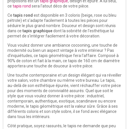
proposons est un
tapis graphique
, design et épuré. A lui seul,
ce
tapis rond
sera l'atout déco de votre pièce.
Ce
tapis rond
est disponible en 3 coloris (beige, rose ou bleu
pétrole) et s'adapte facilement à toutes les pièces pour
séduire le plus grand nombre. Douceur et design sont réunis
dans ce
tapis graphique
dont la sobriété de l'esthétique lui
permet de s'intégrer facilement à votre décoration.
Vous voulez donner une ambiance cocooning, une touche de
modernité ou bien un aspect vintage à votre intérieur ? Pas
d'inquiétudes, ce tapis géométrique fera l'affaire. Composé à
90% de coton et fait à la main, ce tapis de 160 cm de diamètre
apportera une touche de douceur à votre pièce.
Une touche contemporaine et un design élégant qui va réveiller
votre salon, votre chambre ou même votre bureau. Le tapis,
au-delà de son esthétique épurée, vient réchauffer votre pièce
pour des moments de convivialité assurés. Quel que soit le
style que vous voulez donner à votre pièce : industriel,
contemporain, authentique, exotique, scandinave ou encore
moderne, le tapis géométrique est la valeur sûre. Grâce à ses
différents coloris et son style sobre, il se fond avec élégance
dans tous les intérieurs.
Côté pratique, soyez rassurés, le tapis ne demande que peu