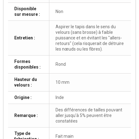
Disponible
Non
sur mesure :
Aspirer le tapis dans le sens du
velours (sans brosse) à faible
Entretien :
puissance et en évitant les "allers-
retours" (cela risquerait de détruire
les nœuds ou les fibres).
Formes
Rond
disponibles :
Hauteur du
10 mm
velours :
Origine :
Inde
Des différences de tailles pouvant
Remarque :
aller jusqu'à 5% peuvent être
constatées
Type de
Fait main
fabrication :