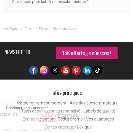
Quels tapis pour habiller mon salon vintage ?
AlloTapis
/
Tapis
/
Pièce
/
Tapis de salon
NEWSLETTER :
15€ offerts, je m'inscris !
Infos pratiques
Retour et remboursement
Avis des consommateurs
Continuer sans accepter
Tapis et paillasson personnalisé
Labels de qualité
Pour une expérience de
Eco-participation
Codes promo
Vos avantages
meilleure qualité
Cartes cadeaux
Lexique
En consultant notre site, vous rencontrez nos cookies. Ceux-ci nous