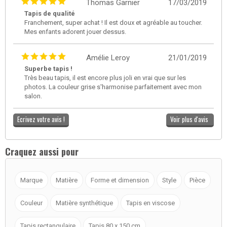
Thomas Garnier
17/03/2019
Tapis de qualité
Franchement, super achat ! Il est doux et agréable au toucher.
Mes enfants adorent jouer dessus.
Amélie Leroy
21/01/2019
Superbe tapis !
Très beau tapis, il est encore plus joli en vrai que sur les
photos. La couleur grise s'harmonise parfaitement avec mon
salon.
Ecrivez votre avis !
Voir plus d'avis
Craquez aussi pour
Marque
Matière
Forme et dimension
Style
Pièce
Couleur
Matière synthétique
Tapis en viscose
Tapis rectangulaire
Tapis 80 x 150 cm