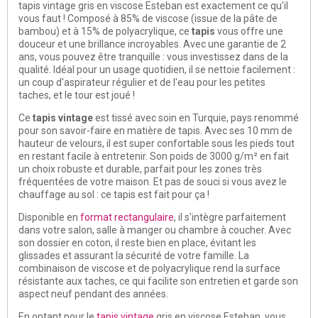
tapis vintage gris en viscose Esteban est exactement ce qu'il
vous faut ! Composé à 85% de viscose (issue de la pâte de
bambou) et à 15% de polyacrylique, ce
tapis
vous offre une
douceur et une brillance incroyables. Avec une garantie de 2
ans, vous pouvez être tranquille : vous investissez dans de la
qualité. Idéal pour un usage quotidien, il se nettoie facilement :
un coup d'aspirateur régulier et de l'eau pour les petites
taches, et le tour est joué !
Ce
tapis vintage
est tissé avec soin en Turquie, pays renommé
pour son savoir-faire en matière de tapis. Avec ses 10 mm de
hauteur de velours, il est super confortable sous les pieds tout
en restant facile à entretenir. Son poids de 3000 g/m² en fait
un choix robuste et durable, parfait pour les zones très
fréquentées de votre maison. Et pas de souci si vous avez le
chauffage au sol : ce tapis est fait pour ça !
Disponible en
format rectangulaire
, il s'intègre parfaitement
dans votre salon, salle à manger ou chambre à coucher. Avec
son dossier en coton, il reste bien en place, évitant les
glissades et assurant la sécurité de votre famille. La
combinaison de viscose et de polyacrylique rend la surface
résistante aux taches, ce qui facilite son entretien et garde son
aspect neuf pendant des années.
En optant pour le
tapis vintage
gris en viscose Esteban, vous