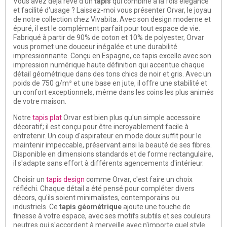
Vous avez déjà rêvé d'un
tapis
qui combine à la fois élégance
et facilité d'usage ? Laissez-moi vous présenter Orvar, le joyau
de notre collection chez Vivabita. Avec son design moderne et
épuré, il est le complément parfait pour tout espace de vie.
Fabriqué à partir de 90% de coton et 10% de polyester, Orvar
vous promet une douceur inégalée et une durabilité
impressionnante. Conçu en Espagne, ce tapis excelle avec son
impression numérique haute définition qui accentue chaque
détail géométrique dans des tons chics de noir et gris. Avec un
poids de 750 g/m² et une base en jute, il offre une stabilité et
un confort exceptionnels, même dans les coins les plus animés
de votre maison.
Notre
tapis plat
Orvar est bien plus qu'un simple accessoire
décoratif; il est conçu pour être incroyablement facile à
entretenir. Un coup d'aspirateur en mode doux suffit pour le
maintenir impeccable, préservant ainsi la beauté de ses fibres.
Disponible en dimensions standards et de forme rectangulaire,
il s'adapte sans effort à différents agencements d'intérieur.
Choisir un
tapis design
comme Orvar, c'est faire un choix
réfléchi. Chaque détail a été pensé pour compléter divers
décors, qu'ils soient minimalistes, contemporains ou
industriels. Ce
tapis géométrique
ajoute une touche de
finesse à votre espace, avec ses motifs subtils et ses couleurs
neutres qui s'accordent à merveille avec n'importe quel style