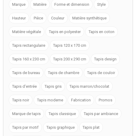
Marque
Matière
Forme et dimension
Style
Hauteur
Pièce
Couleur
Matière synthétique
Matière végétale
Tapis en polyester
Tapis en coton
Tapis rectangulaire
Tapis 120 x 170 cm
Tapis 160 x 230 cm
Tapis 200 x 290 cm
Tapis design
Tapis de bureau
Tapis de chambre
Tapis de couloir
Tapis d'entrée
Tapis gris
Tapis marron/chocolat
Tapis noir
Tapis moderne
Fabrication
Promos
Marque de tapis
Tapis classique
Tapis par ambiance
Tapis par motif
Tapis graphique
Tapis plat