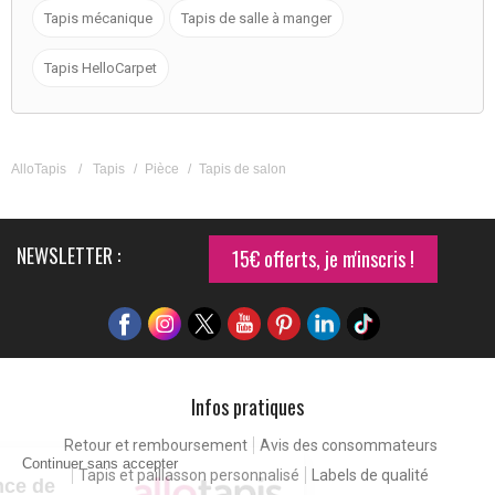
Tapis mécanique
Tapis de salle à manger
Tapis HelloCarpet
AlloTapis
/
Tapis
/
Pièce
/
Tapis de salon
NEWSLETTER :
15€ offerts, je m'inscris !
Infos pratiques
Retour et remboursement
Avis des consommateurs
Continuer sans accepter
Tapis et paillasson personnalisé
Labels de qualité
Pour une expérience de