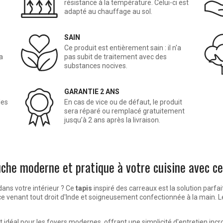
résistance à la température. Celui-ci est
adapté au chauffage au sol.
SAIN
Ce produit est entièrement sain : il n'a
a
pas subit de traitement avec des
substances nocives.
GARANTIE 2 ANS
les
En cas de vice ou de défaut, le produit
sera réparé ou remplacé gratuitement
jusqu’à 2 ans après la livraison.
che moderne et pratique à votre cuisine avec c
dans votre intérieur ? Ce
tapis
inspiré des carreaux est la solution parfai
èce venant tout droit d'Inde et soigneusement confectionnée à la main. Le
st idéal pour les foyers modernes, offrant une simplicité d'entretien in