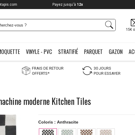
otapis.com
Payez jusqu'à
12x
15€ o
MOQUETTE
VINYLE - PVC
STRATIFIÉ
PARQUET
GAZON
AC
FRAIS DE RETOUR
30 JOURS
OFFERTS*
POUR ESSAYER
machine moderne Kitchen Tiles
Coloris :
Anthracite