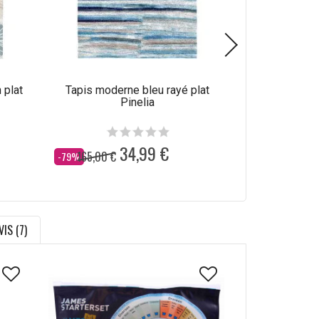
 plat
Tapis moderne bleu rayé plat
Tapis abstrait
Pinelia
34,99 €
165,00 €
165,00 €
Dès
Dès
-79%
-79%
VIS (7)