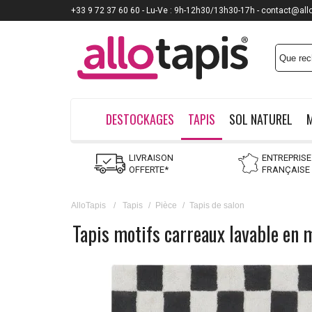
+33 9 72 37 60 60 - Lu-Ve : 9h-12h30/13h30-17h - contact@all
DESTOCKAGES
TAPIS
SOL NATUREL
LIVRAISON
ENTREPRISE
OFFERTE*
FRANÇAISE
AlloTapis
/
Tapis
/
Pièce
/
Tapis de salon
Tapis motifs carreaux lavable en 