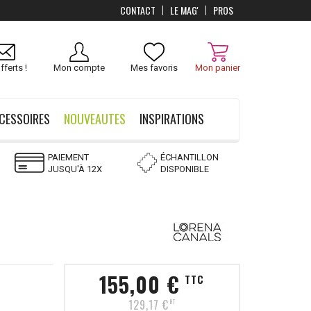
CONTACT
LE MAG'
PROS
Livraison
OFFERTS
dès 100 €
fferts !
Mon compte
Mes favoris
Mon panier
CESSOIRES
NOUVEAUTES
INSPIRATIONS
PAIEMENT
ÉCHANTILLON
JUSQU'À 12X
DISPONIBLE
155,00 €
TTC
129,17 €
HT