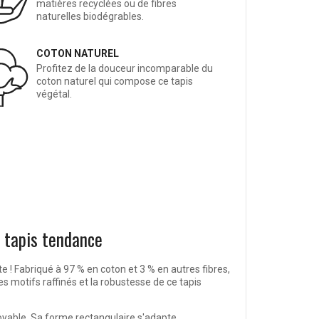
matières recyclées ou de fibres
naturelles biodégrables.
COTON NATUREL
Profitez de la douceur incomparable du
coton naturel qui compose ce tapis
végétal.
e tapis tendance
te ! Fabriqué à 97 % en coton et 3 % en autres fibres,
s motifs raffinés et la robustesse de ce tapis
croyable. Sa forme rectangulaire s'adapte