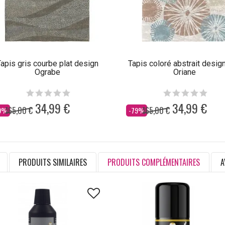
apis gris courbe plat design
Tapis coloré abstrait design
Ograbe
Oriane
34,99 €
34,99 €
165,00 €
165,00 €
s
Dès
9%
-79%
PRODUITS SIMILAIRES
PRODUITS COMPLÉMENTAIRES
A