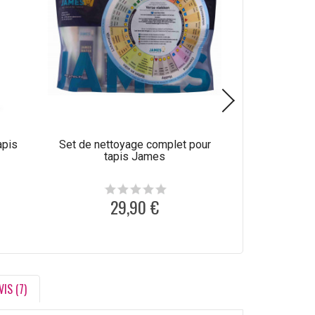
apis
Set de nettoyage complet pour
Produit de net
tapis James
laine C
29,90 €
1
VIS (7)