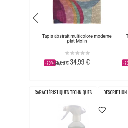
Tapis abstrait multicolore moderne
T
plat Molin
34,99 €
165,00 €
Dès
Dè
-79%
-7
CARACTÉRISTIQUES TECHNIQUES
DESCRIPTION