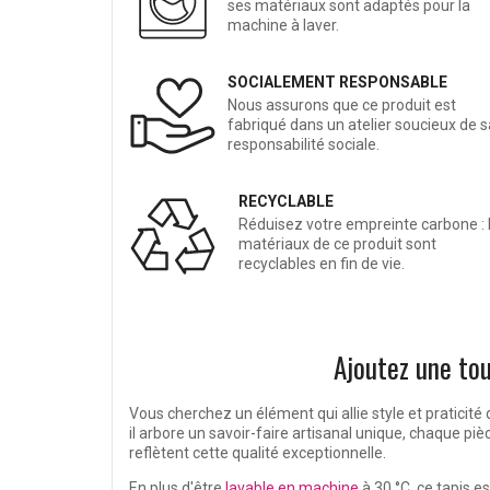
ses matériaux sont adaptés pour la
machine à laver.
SOCIALEMENT RESPONSABLE
Nous assurons que ce produit est
fabriqué dans un atelier soucieux de s
responsabilité sociale.
RECYCLABLE
Réduisez votre empreinte carbone : 
matériaux de ce produit sont
recyclables en fin de vie.
Ajoutez une tou
Vous cherchez un élément qui allie style et praticité 
il arbore un savoir-faire artisanal unique, chaque pi
reflètent cette qualité exceptionnelle.
En plus d'être
lavable en machine
à 30 °C, ce tapis e