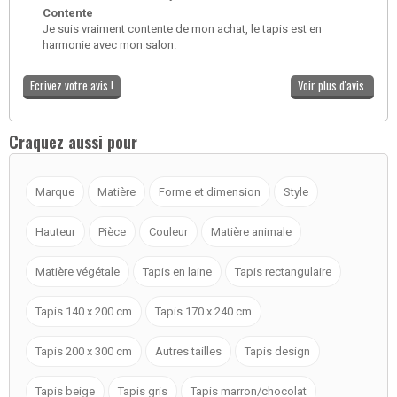
Contente
Je suis vraiment contente de mon achat, le tapis est en
harmonie avec mon salon.
Ecrivez votre avis !
Voir plus d'avis
Craquez aussi pour
Marque
Matière
Forme et dimension
Style
Hauteur
Pièce
Couleur
Matière animale
Matière végétale
Tapis en laine
Tapis rectangulaire
Tapis 140 x 200 cm
Tapis 170 x 240 cm
Tapis 200 x 300 cm
Autres tailles
Tapis design
Tapis beige
Tapis gris
Tapis marron/chocolat