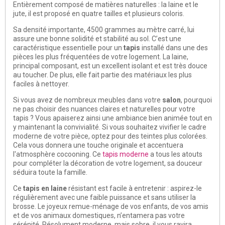
Entièrement composé de matières naturelles : la laine et le
jute, il est proposé en quatre tailles et plusieurs coloris.
Sa densité importante, 4500 grammes au mètre carré, lui
assure une bonne solidité et stabilité au sol. C’est une
caractéristique essentielle pour un
tapis
installé dans une des
pièces les plus fréquentées de votre logement. La laine,
principal composant, est un excellent isolant et est très douce
au toucher. De plus, elle fait partie des matériaux les plus
faciles à nettoyer.
Si vous avez de nombreux meubles dans votre
salon
, pourquoi
ne pas choisir des nuances claires et naturelles pour votre
tapis ? Vous apaiserez ainsi une ambiance bien animée tout en
y maintenant la convivialité. Si vous souhaitez vivifier le cadre
moderne de votre pièce, optez pour des teintes plus colorées.
Cela vous donnera une touche originale et accentuera
l'atmosphère cocooning. Ce
tapis moderne
a tous les atouts
pour compléter la décoration de votre logement, sa douceur
séduira toute la famille.
Ce
tapis en laine
résistant est facile à entretenir : aspirez-le
régulièrement avec une faible puissance et sans utiliser la
brosse. Le joyeux remue-ménage de vos enfants, de vos amis
et de vos animaux domestiques, n’entamera pas votre
sérénité. Résolument moderne, mais sobre, il vous ravira