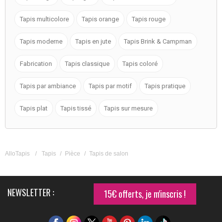
Tapis multicolore
Tapis orange
Tapis rouge
Tapis moderne
Tapis en jute
Tapis Brink & Campman
Fabrication
Tapis classique
Tapis coloré
Tapis par ambiance
Tapis par motif
Tapis pratique
Tapis plat
Tapis tissé
Tapis sur mesure
AlloTapis
/
Tapis
/
Pièce
/
Tapis de salon
NEWSLETTER :
15€ offerts, je m'inscris !