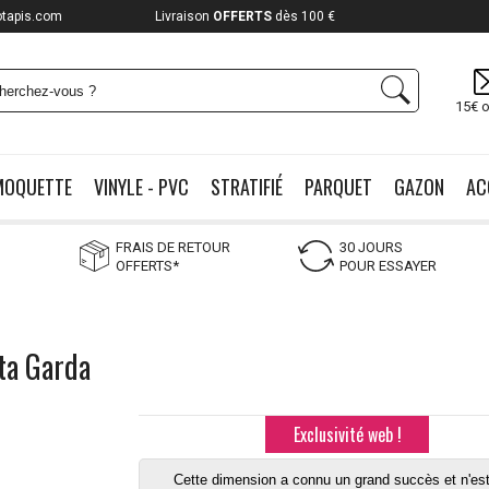
otapis.com
Payez jusqu'à
12x
15€ o
MOQUETTE
VINYLE - PVC
STRATIFIÉ
PARQUET
GAZON
AC
FRAIS DE RETOUR
30 JOURS
OFFERTS*
POUR ESSAYER
ta Garda
Exclusivité web !
Cette dimension a connu un grand succès et n'est