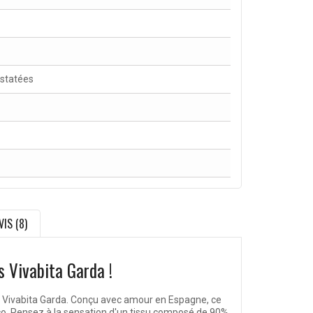
nstatées
VIS (8)
s Vivabita Garda !
Vivabita Garda. Conçu avec amour en Espagne, ce
éco. Pensez à la sensation d'un tissu composé de 90%