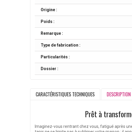
Origine :
Poids :
Remarque :
Type de fabrication :
Particularités :
Dossier :
CARACTÉRISTIQUES TECHNIQUES
DESCRIPTION
Prêt à transforme
Imaginez-vous rentrant chez vous, fatigué après une
tapis ne se limite pas à sublimer votre maison ; il