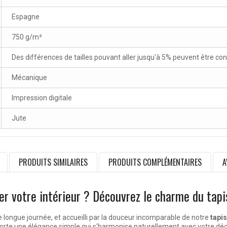
Espagne
750 g/m²
Des différences de tailles pouvant aller jusqu'à 5% peuvent être co
Mécanique
Impression digitale
Jute
PRODUITS SIMILAIRES
PRODUITS COMPLÉMENTAIRES
A
r votre intérieur ? Découvrez le charme du tapi
 longue journée, et accueilli par la douceur incomparable de notre
tapis
 apporte une élégance simple qui s'harmonise naturellement avec votre d