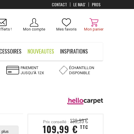
CONTACT
LE MAG'
PROS
Livraison
OFFERTS
dès 100 €
fferts !
Mon compte
Mes favoris
Mon panier
CESSOIRES
NOUVEAUTES
INSPIRATIONS
PAIEMENT
ÉCHANTILLON
JUSQU'À 12X
DISPONIBLE
139,99 €
Prix conseillé :
109,99 €
TTC
 plus