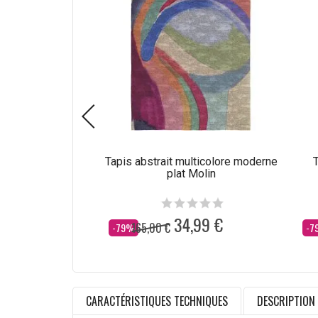
Tapis abstrait multicolore moderne
T
plat Molin
34,99 €
165,00 €
Dès
Dè
-79%
-7
CARACTÉRISTIQUES TECHNIQUES
DESCRIPTION