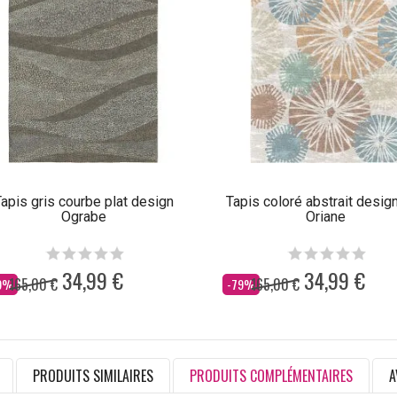
apis gris courbe plat design
Tapis coloré abstrait design
Ograbe
Oriane
34,99 €
34,99 €
165,00 €
165,00 €
s
Dès
9%
-79%
PRODUITS SIMILAIRES
PRODUITS COMPLÉMENTAIRES
A