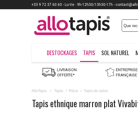
+33 9 72 37 60 60 - Lu-Ve : 9h-12h30/13h30-17h - contact@all
DESTOCKAGES
TAPIS
SOL NATUREL
LIVRAISON
ENTREPRISE
OFFERTE*
FRANÇAISE
AlloTapis
/
Tapis
/
Pièce
/
Tapis de salon
Tapis ethnique marron plat Vivabi