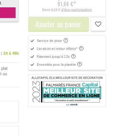
91,66 €
t.
HT
Dont
0,12 €
d'éco-participation
Ajouter au panier
Service de pose
Livraison et retour offerts*
 :
24 à 48h
Paiement jusqu'à 12x
Ensemble pour la planète
 plat
t ou