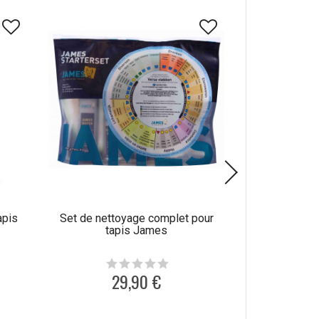
apis
Set de nettoyage complet pour
Produit de net
tapis James
laine C
29,90 €
1