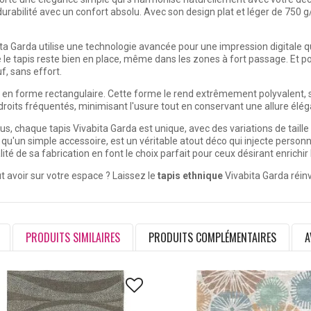
abilité avec un confort absolu. Avec son design plat et léger de 750 g/m²
ta Garda utilise une technologie avancée pour une impression digitale qu
le tapis reste bien en place, même dans les zones à fort passage. Et pour
f, sans effort.
 en forme rectangulaire. Cette forme le rend extrêmement polyvalent,
droits fréquentés, minimisant l'usure tout en conservant une allure élég
us, chaque tapis Vivabita Garda est unique, avec des variations de tail
s qu'un simple accessoire, est un véritable atout déco qui injecte person
alité de sa fabrication en font le choix parfait pour ceux désirant enrichir
t avoir sur votre espace ? Laissez le
tapis ethnique
Vivabita Garda réin
PRODUITS SIMILAIRES
PRODUITS COMPLÉMENTAIRES
A