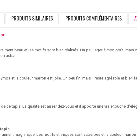
PRODUITS SIMILAIRES
PRODUITS COMPLÉMENTAIRES
A
ion.
 vraiment beau et les motifs sont bien réalisés. Un peu léger à mon goût, mai
on achat.
sympa et la couleur marron est jolie. Un peu fin, mais il reste agréable et bien f
t de ce tapis. La qualité est au rendez-vous et il apporte une vraie touche d'é
tapis
 vraiment magnifique. Les motifs ethniques sont superbes et la couleur marro