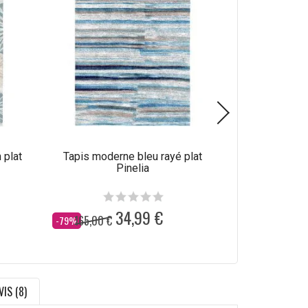
 plat
Tapis moderne bleu rayé plat
Tapis abstrait
Pinelia
34,99 €
165,00 €
165,00 €
Dès
Dès
-79%
-79%
VIS (8)