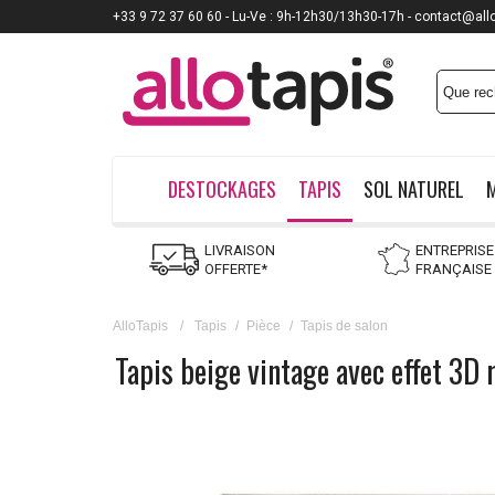
+33 9 72 37 60 60 - Lu-Ve : 9h-12h30/13h30-17h - contact@all
DESTOCKAGES
TAPIS
SOL NATUREL
LIVRAISON
ENTREPRISE
OFFERTE*
FRANÇAISE
AlloTapis
/
Tapis
/
Pièce
/
Tapis de salon
Tapis beige vintage avec effet 3D