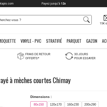
otapis.com
Payez jusqu'à
12x
15€ o
MOQUETTE
VINYLE - PVC
STRATIFIÉ
PARQUET
GAZON
AC
FRAIS DE RETOUR
30 JOURS
OFFERTS*
POUR ESSAYER
 rayé à mèches courtes Chimay
Dimensions :
80x150
120x170
160x230
200x290