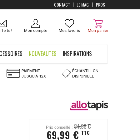
CONTACT
LE MAG'
PROS
Livraison
OFFERTS
dès 100 €
fferts !
Mon compte
Mes favoris
Mon panier
CESSOIRES
NOUVEAUTES
INSPIRATIONS
PAIEMENT
ÉCHANTILLON
JUSQU'À 12X
DISPONIBLE
84,99 €
Prix conseillé :
69,99 €
TTC