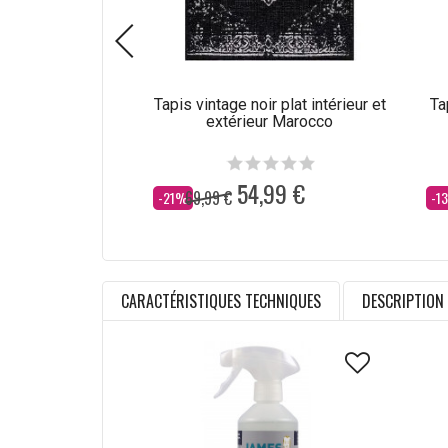
Tapis vintage noir plat intérieur et
Ta
extérieur Marocco
54,99 €
69,99 €
Dès
Dè
-21%
-1
CARACTÉRISTIQUES TECHNIQUES
DESCRIPTION