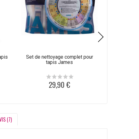
apis
Set de nettoyage complet pour
Produit de net
tapis James
laine C
29,90 €
1
VIS (7)