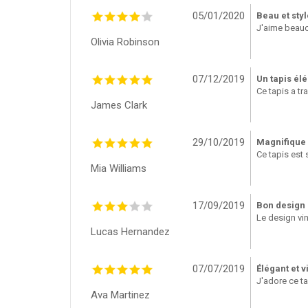
05/01/2020
Beau et styl
J'aime beauco
Olivia Robinson
07/12/2019
Un tapis él
Ce tapis a tr
James Clark
29/10/2019
Magnifique 
Ce tapis est 
Mia Williams
17/09/2019
Bon design
Le design vin
Lucas Hernandez
07/07/2019
Élégant et v
J'adore ce ta
Ava Martinez