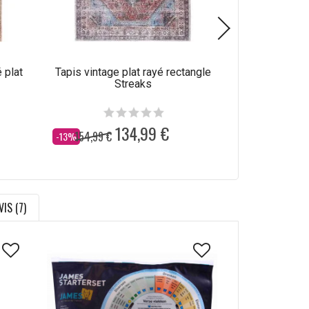
 plat
Tapis vintage plat rayé rectangle
Tapis plat ra
Streaks
134,99 €
154,99 €
154,99 €
Dès
Dès
-13%
-13%
VIS (7)