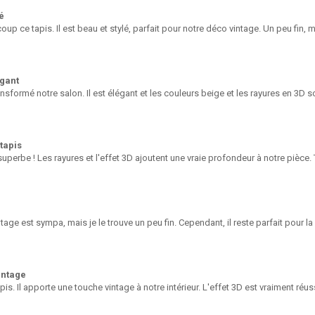
é
up ce tapis. Il est beau et stylé, parfait pour notre déco vintage. Un peu fin,
égant
ansformé notre salon. Il est élégant et les couleurs beige et les rayures en 3D 
tapis
superbe ! Les rayures et l'effet 3D ajoutent une vraie profondeur à notre pièce. T
tage est sympa, mais je le trouve un peu fin. Cependant, il reste parfait pour l
intage
pis. Il apporte une touche vintage à notre intérieur. L'effet 3D est vraiment réu