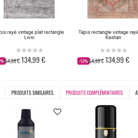
pis rayé vintage plat rectangle
Tapis rectangle vintage rayé
Livio
Kashan
134,99 €
134,99 €
154,99 €
154,99 €
s
Dès
3%
-13%
PRODUITS SIMILAIRES
PRODUITS COMPLÉMENTAIRES
A