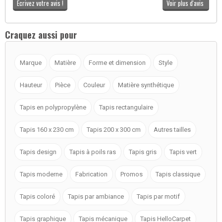
Ecrivez votre avis !
Voir plus d'avis
Craquez aussi pour
Marque
Matière
Forme et dimension
Style
Hauteur
Pièce
Couleur
Matière synthétique
Tapis en polypropylène
Tapis rectangulaire
Tapis 160 x 230 cm
Tapis 200 x 300 cm
Autres tailles
Tapis design
Tapis à poils ras
Tapis gris
Tapis vert
Tapis moderne
Fabrication
Promos
Tapis classique
Tapis coloré
Tapis par ambiance
Tapis par motif
Tapis graphique
Tapis mécanique
Tapis HelloCarpet