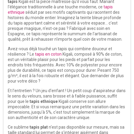
tapis
Kigali est la pièce maîtresse qu'il vous faut. Mariant
l'élégance traditionnelle à une touche moderne, ce
tapis
ethnique
séduit par ses motifs captivants qui racontent des
histoires du monde entier. Imaginez la teinte bleue profonde
du tapis apportant calme et sérénité à votre espace... c'est
presque magique, n'est-ce pas ? Fabriqué avec soin en
Espagne, ce tapis représente le summum de l'artisanat de
qualité, prêt à rehausser n'importe quel coin de votre maison.
Avez-vous déjà touché un tapis qui combine douceur et
résilience ? Le
tapis en coton
Kigali, composé à 90% de coton,
est un véritable plaisir pour les pieds et parfait pour les
endroits très fréquentés. Avec 10% de polyester pour encore
plus de durabilité, ce tapis est conçu pour durer. Pesant 750
g/m², il est à la fois robuste et élégant. Que demander de plus
pour votre déco ?
Et l'entretien ? Un jeu d'enfant ! Un petit coup d'aspirateur dans
le sens du velours, sans brosse et à faible puissance, suffit
pour que le
tapis ethnique
Kigali conserve son allure
impeccable. Et si vous remarquez une petite variation dans les
dimensions, jusqu'à 5%, c'est tout simplement la marque de
son authenticité et de son caractère unique.
Ce sublime
tapis plat
n'est pas disponible sur mesure, mais sa
taille standard lui permet de s'intégrer aisément dans