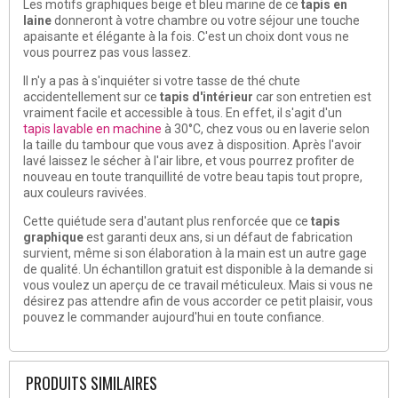
Les motifs graphiques beige et bleu marine de ce
tapis en
laine
donneront à votre chambre ou votre séjour une touche
apaisante et élégante à la fois. C'est un choix dont vous ne
vous pourrez pas vous lassez.
Il n'y a pas à s'inquiéter si votre tasse de thé chute
accidentellement sur ce
tapis d'intérieur
car son entretien est
vraiment facile et accessible à tous. En effet, il s'agit d'un
tapis lavable en machine
à 30°C, chez vous ou en laverie selon
la taille du tambour que vous avez à disposition. Après l'avoir
lavé laissez le sécher à l'air libre, et vous pourrez profiter de
nouveau en toute tranquillité de votre beau tapis tout propre,
aux couleurs ravivées.
Cette quiétude sera d'autant plus renforcée que ce
tapis
graphique
est garanti deux ans, si un défaut de fabrication
survient, même si son élaboration à la main est un autre gage
de qualité. Un échantillon gratuit est disponible à la demande si
vous voulez un aperçu de ce travail méticuleux. Mais si vous ne
désirez pas attendre afin de vous accorder ce petit plaisir, vous
pouvez le commander aujourd'hui en toute confiance.
PRODUITS SIMILAIRES