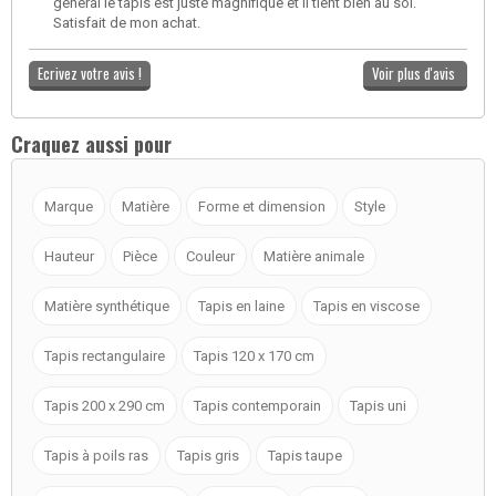
général le tapis est juste magnifique et il tient bien au sol.
Satisfait de mon achat.
Ecrivez votre avis !
Voir plus d'avis
Craquez aussi pour
Marque
Matière
Forme et dimension
Style
Hauteur
Pièce
Couleur
Matière animale
Matière synthétique
Tapis en laine
Tapis en viscose
Tapis rectangulaire
Tapis 120 x 170 cm
Tapis 200 x 290 cm
Tapis contemporain
Tapis uni
Tapis à poils ras
Tapis gris
Tapis taupe