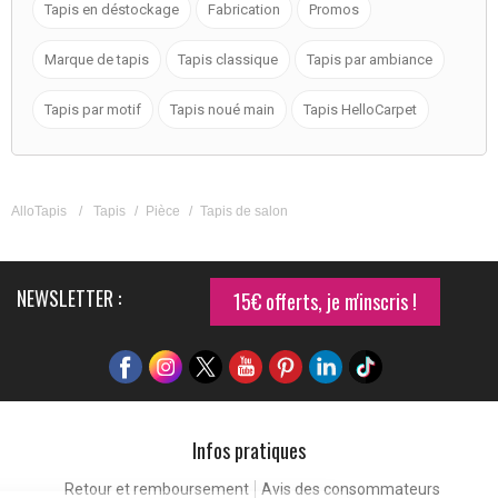
Tapis en déstockage
Fabrication
Promos
Marque de tapis
Tapis classique
Tapis par ambiance
Tapis par motif
Tapis noué main
Tapis HelloCarpet
AlloTapis
/
Tapis
/
Pièce
/
Tapis de salon
NEWSLETTER :
15€ offerts, je m'inscris !
Infos pratiques
Retour et remboursement
Avis des consommateurs