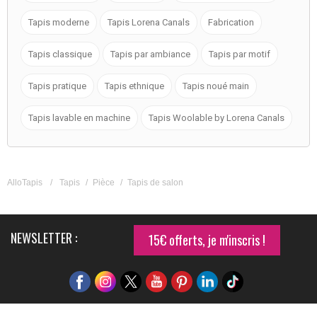
Tapis moderne
Tapis Lorena Canals
Fabrication
Tapis classique
Tapis par ambiance
Tapis par motif
Tapis pratique
Tapis ethnique
Tapis noué main
Tapis lavable en machine
Tapis Woolable by Lorena Canals
AlloTapis
/
Tapis
/
Pièce
/
Tapis de salon
NEWSLETTER :
15€ offerts, je m'inscris !