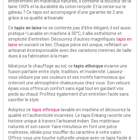
entièrement en matériaux naturels, il combine la douceur de la
laine 100% et la durabilité du coton recyclé. Et la cerise sur le
gâteau ? Ce tapis est accompagné d'une garantie de 2 ans
grâce à sa qualité artisanale.
Ce
tapis en laine
ne se contente pas d’être élégant, il est aussi
pratique ! Lavable en machine à 30°C, il allie esthétisme et
simplicité d'entretien. Découvrez d'autres magnifiques
tapis en
laine
en suivant ce lien. Chaque pièce est unique, reflétant un
artisanat écoresponsable avec des variations minimes de taille
dues à sa fabrication à la main.
Idéal pour le chauffage au sol, ce
tapis ethnique
incarne une
fusion parfaite entre style, tradition, et modernité. Laissez-
vous séduire par ses couleurs et ses motifs harmonieux qui
créeront une atmosphère chaleureuse chez vous. Son velours
épais vous offrira un confort sans égal tout en gardant vos
pieds au chaud. Profitez également d’un entretien facile sans
sacrifier le style.
Adoptez ce
tapis ethnique
lavable en machine et découvrez la
qualité et l'authenticité incarnées. Le tapis Enkang raconte une
histoire unique à travers l'artisanat indien. Ses matériaux
naturels et son savoir-faire minutieux en font une pièce
maîtresse, idéale pour insuffler du caractère à votre salon.
Offrez-vous une touche culturelle unique avec ce tapis facile à