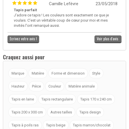
Camille Lefèvre
23/05/2018
Tapis parfait
J'adore ce tapis ! Les couleurs sont exactement ce que je
voulais. C'est un véritable coup de cœur pour moi et mes
invités l'ont remarqué aussi.
Ecrivez votre avis !
Voir plus d'avis
Craquez aussi pour
Marque
Matière
Forme et dimension
Style
Hauteur
Pièce
Couleur
Matière animale
Tapis en laine
Tapis rectangulaire
Tapis 170 x 240 cm
Tapis 200 x 300 cm
Autres tailles
Tapis design
Tapis à poils ras
Tapis beige
Tapis marron/chocolat