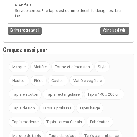
Bien fait
Service correct ! Le tapis est comme décrit, le design est bien
fait
Ecrivez votre avis !
Voir plus d'avis
Craquez aussi pour
Marque
Matière
Forme et dimension
Style
Hauteur
Pièce
Couleur
Matière végétale
Tapis en coton
Tapis rectangulaire
Tapis 140 x 200 cm
Tapis design
Tapis à poils ras
Tapis beige
Tapis moderne
Tapis Lorena Canals
Fabrication
Marque de tapis
Tapis classique
Tapis par ambiance