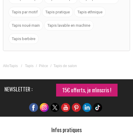
Tapis par motif
Tapis pratique
Tapis ethnique
Tapis noué main
Tapis lavable en machine
Tapis berbère
AlloTapis
/
Tapis
/
Pièce
/
Tapis de salon
NEWSLETTER :
15€ offerts, je m'inscris !
Infos pratiques