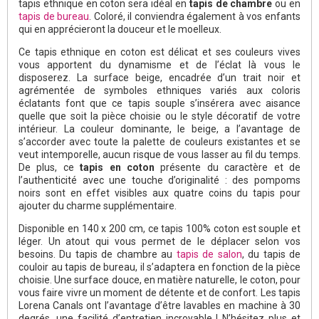
tapis ethnique en coton sera idéal en
tapis de chambre
ou en
tapis de bureau
. Coloré, il conviendra également à vos enfants
qui en apprécieront la douceur et le moelleux.
Ce tapis ethnique en coton est délicat et ses couleurs vives
vous apportent du dynamisme et de l’éclat là vous le
disposerez. La surface beige, encadrée d’un trait noir et
agrémentée de symboles ethniques variés aux coloris
éclatants font que ce tapis souple s’insérera avec aisance
quelle que soit la pièce choisie ou le style décoratif de votre
intérieur. La couleur dominante, le beige, a l’avantage de
s’accorder avec toute la palette de couleurs existantes et se
veut intemporelle, aucun risque de vous lasser au fil du temps.
De plus, ce
tapis en coton
présente du caractère et de
l’authenticité avec une touche d’originalité : des pompoms
noirs sont en effet visibles aux quatre coins du tapis pour
ajouter du charme supplémentaire.
Disponible en 140 x 200 cm, ce tapis 100% coton est souple et
léger. Un atout qui vous permet de le déplacer selon vos
besoins. Du tapis de chambre au
tapis de salon
, du tapis de
couloir au tapis de bureau, il s’adaptera en fonction de la pièce
choisie. Une surface douce, en matière naturelle, le coton, pour
vous faire vivre un moment de détente et de confort. Les tapis
Lorena Canals ont l’avantage d’être lavables en machine à 30
degrés, une facilité d’entretien incroyable ! N’hésitez plus et