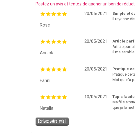
Postez un avis et tentez de gagner un bon de réduct
20/05/2021
Simple et do
Il rayonne di
Rose
20/05/2021
Article parfa
Article parfait
Il me semble 
Annick
20/05/2021
Pratique ce 
Pratique ce t
Moi qui n’a p
Fanni
10/05/2021
Tapis facile
Ma fille a te
que je le met
Natalia
Ecrivez votre avis !