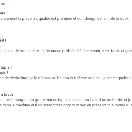
ion.
ux .
scrètement la pièce. Sa qualité est première et son design est simple et doux .
it !
 !
qu’il est de bon calibre, je n’ai aucun problème à l’entretenir, c’est facile et
tapis !
apis !
as de sèche-linge je le dépose au balcon et il sèche tout seul juste en quelque
 à laver
ndance à manger son gouter sur ce tapis en lisant son livre , il se tache vite et je
s dans la machine et il en ressort tout propre et sec en préservant la même qua