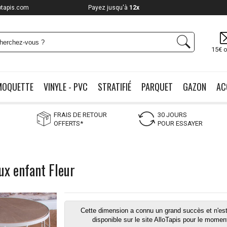
otapis.com
Payez jusqu'à
12x
15€ o
MOQUETTE
VINYLE - PVC
STRATIFIÉ
PARQUET
GAZON
AC
FRAIS DE RETOUR
30 JOURS
OFFERTS*
POUR ESSAYER
ux enfant Fleur
Cette dimension a connu un grand succès et n'est
disponible sur le site AlloTapis pour le momen