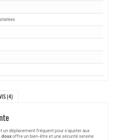
nstatées
VIS (4)
nte
met un déplacement fréquent pour s'ajuster aux
s doux
offre un bien-être et une sécurité sereine