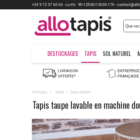
+33 9 72 37 60 60 - Lu-Ve : 9h-12h30/13h30-17h - contact@all
DESTOCKAGES
TAPIS
SOL NATUREL
LIVRAISON
ENTREPRISE
OFFERTE*
FRANÇAISE
AlloTapis
/
Tapis
/
Tapis enfant
Tapis taupe lavable en machine do