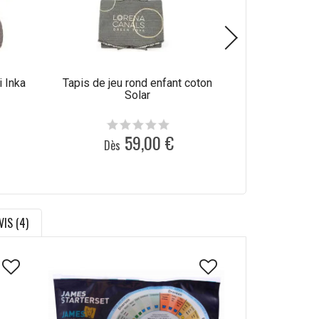
i Inka
Tapis de jeu rond enfant coton
Tapis coton a
Solar
en machin
59,00 €
Dès
Dès
VIS (4)