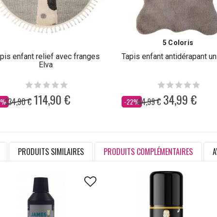
5 Coloris
pis enfant relief avec franges
Tapis enfant antidérapant un
Elva
114,90 €
34,99 €
134,90 €
44,99 €
s
Dès
5%
-22%
PRODUITS SIMILAIRES
PRODUITS COMPLÉMENTAIRES
A