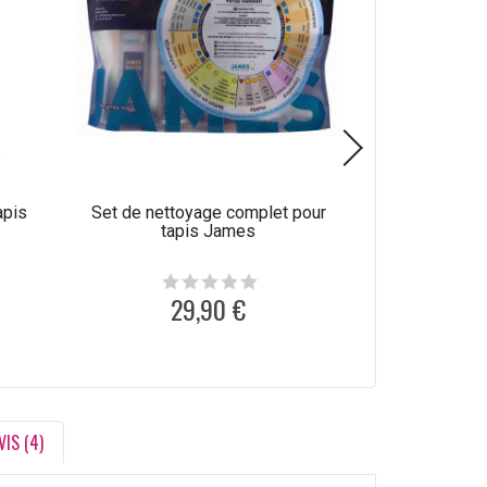
apis
Set de nettoyage complet pour
Produit de net
tapis James
laine C
29,90 €
1
VIS (4)