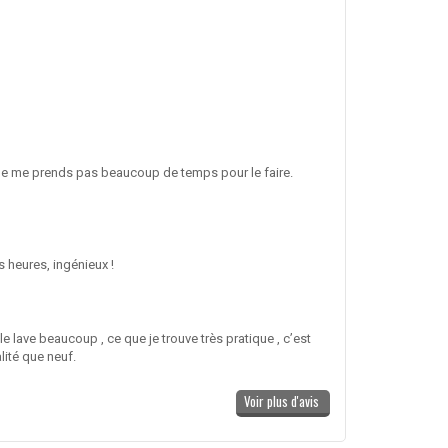
 ça ne me prends pas beaucoup de temps pour le faire.
s heures, ingénieux !
 le lave beaucoup , ce que je trouve très pratique , c’est
lité que neuf.
Voir plus d'avis