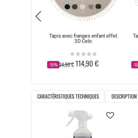
Tapis avec franges enfant effet
Ta
3D Celo
114,90 €
134,90 €
Dès
Dè
-15%
-1
CARACTÉRISTIQUES TECHNIQUES
DESCRIPTION