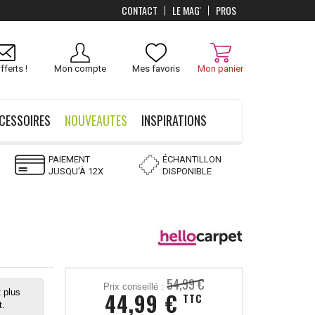
CONTACT
LE MAG'
PROS
Livraison
OFFERTS
dès 100 €
fferts !
Mon compte
Mes favoris
Mon panier
CESSOIRES
NOUVEAUTES
INSPIRATIONS
PAIEMENT
ÉCHANTILLON
JUSQU'À 12X
DISPONIBLE
54,99 €
Prix conseillé :
 plus
44,99 €
TTC
t.