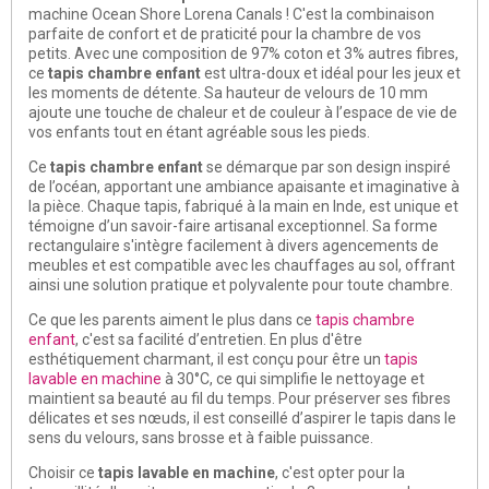
machine Ocean Shore Lorena Canals ! C'est la combinaison
parfaite de confort et de praticité pour la chambre de vos
petits. Avec une composition de 97% coton et 3% autres fibres,
ce
tapis chambre enfant
est ultra-doux et idéal pour les jeux et
les moments de détente. Sa hauteur de velours de 10 mm
ajoute une touche de chaleur et de couleur à l’espace de vie de
vos enfants tout en étant agréable sous les pieds.
Ce
tapis chambre enfant
se démarque par son design inspiré
de l’océan, apportant une ambiance apaisante et imaginative à
la pièce. Chaque tapis, fabriqué à la main en Inde, est unique et
témoigne d’un savoir-faire artisanal exceptionnel. Sa forme
rectangulaire s'intègre facilement à divers agencements de
meubles et est compatible avec les chauffages au sol, offrant
ainsi une solution pratique et polyvalente pour toute chambre.
Ce que les parents aiment le plus dans ce
tapis chambre
enfant
, c'est sa facilité d’entretien. En plus d'être
esthétiquement charmant, il est conçu pour être un
tapis
lavable en machine
à 30°C, ce qui simplifie le nettoyage et
maintient sa beauté au fil du temps. Pour préserver ses fibres
délicates et ses nœuds, il est conseillé d’aspirer le tapis dans le
sens du velours, sans brosse et à faible puissance.
Choisir ce
tapis lavable en machine
, c'est opter pour la