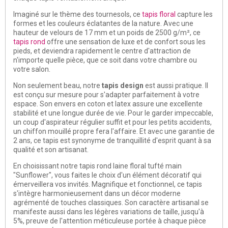
Imaginé sur le thème des tournesols, ce
tapis floral
capture les
formes et les couleurs éclatantes de la nature. Avec une
hauteur de velours de 17 mm et un poids de 2500 g/m², ce
tapis rond
offre une sensation de luxe et de confort sous les
pieds, et deviendra rapidement le centre d'attraction de
n'importe quelle pièce, que ce soit dans votre chambre ou
votre salon.
Non seulement beau, notre
tapis design
est aussi pratique. Il
est conçu sur mesure pour s'adapter parfaitement à votre
espace. Son envers en coton et latex assure une excellente
stabilité et une longue durée de vie. Pour le garder impeccable,
un coup d'aspirateur régulier suffit et pour les petits accidents,
un chiffon mouillé propre fera l'affaire. Et avec une garantie de
2 ans, ce tapis est synonyme de tranquillité d'esprit quant à sa
qualité et son artisanat.
En choisissant notre tapis rond laine floral tufté main
"Sunflower", vous faites le choix d'un élément décoratif qui
émerveillera vos invités. Magnifique et fonctionnel, ce tapis
s'intègre harmonieusement dans un décor moderne
agrémenté de touches classiques. Son caractère artisanal se
manifeste aussi dans les légères variations de taille, jusqu'à
5%, preuve de l'attention méticuleuse portée à chaque pièce