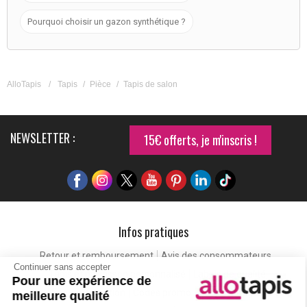
Pourquoi choisir un gazon synthétique ?
AlloTapis
/
Tapis
/
Pièce
/
Tapis de salon
NEWSLETTER :
15€ offerts, je m'inscris !
Infos pratiques
Retour et remboursement
Avis des consommateurs
Continuer sans accepter
Tapis et paillasson personnalisé
Labels de qualité
Pour une expérience de
Eco-participation
Codes promo
Vos avantages
meilleure qualité