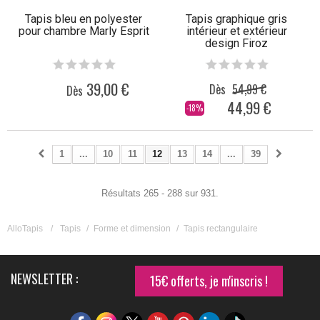
Tapis bleu en polyester
Tapis graphique gris
pour chambre Marly Esprit
intérieur et extérieur
design Firoz
39,00 €
Dès
54,99 €
Dès
44,99 €
-18%
1
...
10
11
12
13
14
...
39
Résultats 265 - 288 sur 931.
AlloTapis
/
Tapis
/
Forme et dimension
/
Tapis rectangulaire
NEWSLETTER :
15€ offerts, je m'inscris !