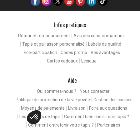
Infos pratiques
Retour et remboursement
Avis des consommateurs
Tapis et paillasson personnalisé
Labels de qualité
Eco-participation
Codes promo
Vos avantages
Cartes cadeaux
Lexique
Aide
Qui sommes-nous ?
Nous contacter
Politique de protection de la vie privée
Gestion des cookies
Moyens de paiements
Livraison
Foire aux questions
Les couleurs de tapis
Comment bien choisir son tapis ?
Comment entretenir votre tapis ?
Partenaires
Plateforme de Gestion du Consentement : Personnalisez vos Options
Axeptio consent
Copyright 2011-2026 - Tous droits réservés -
NeedLeads
Notre plateforme vous permet d'adapter et de gérer vos paramètres de confide