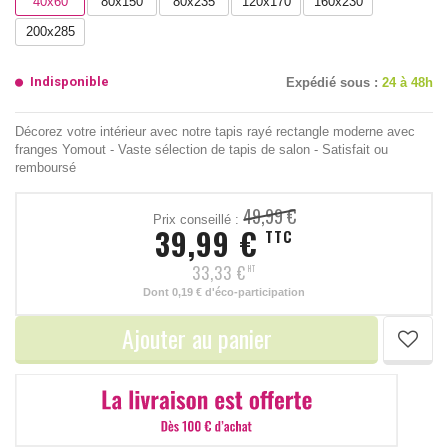
40x60
80x150
80x235
120x170
160x230
200x285
Indisponible
Expédié sous :
24 à 48h
Décorez votre intérieur avec notre tapis rayé rectangle moderne avec
franges Yomout - Vaste sélection de tapis de salon - Satisfait ou
remboursé
49,99 €
Prix conseillé :
39,99 €
TTC
33,33 €
HT
Dont
0,19 €
d'éco-participation
Ajouter au panier