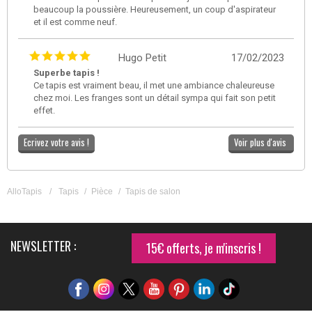
beaucoup la poussière. Heureusement, un coup d'aspirateur
et il est comme neuf.
Hugo Petit
17/02/2023
Superbe tapis !
Ce tapis est vraiment beau, il met une ambiance chaleureuse
chez moi. Les franges sont un détail sympa qui fait son petit
effet.
Ecrivez votre avis !
Voir plus d'avis
AlloTapis
/
Tapis
/
Pièce
/
Tapis de salon
NEWSLETTER :
15€ offerts, je m'inscris !