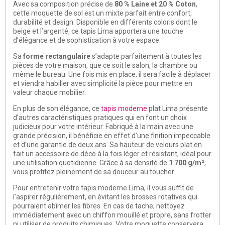
Avec sa composition précise de
80 % Laine et 20 % Coton
,
cette moquette de sol est un mixte parfait entre confort,
durabilité et design. Disponible en différents coloris dont le
beige et l’argenté, ce tapis Lima apportera une touche
d’élégance et de sophistication à votre espace.
Sa
forme rectangulaire
s’adapte parfaitement à toutes les
pièces de votre maison, que ce soit le salon, la chambre ou
même le bureau. Une fois mis en place, il sera facile à déplacer
et viendra habiller avec simplicité la pièce pour mettre en
valeur chaque mobilier.
En plus de son élégance, ce
tapis moderne
plat Lima présente
d’autres caractéristiques pratiques qui en font un choix
judicieux pour votre intérieur. Fabriqué à la main avec une
grande précision, il bénéficie en effet d’une finition impeccable
et d’une garantie de deux ans. Sa hauteur de velours plat en
fait un accessoire de déco à la fois léger et résistant, idéal pour
une utilisation quotidienne. Grâce à sa densité de
1 700 g/m²
,
vous profitez pleinement de sa douceur au toucher.
Pour entretenir votre tapis moderne Lima, il vous suffit de
l’aspirer régulièrement, en évitant les brosses rotatives qui
pourraient abîmer les fibres. En cas de tache, nettoyez
immédiatement avec un chiffon mouillé et propre, sans frotter
ni utiliser de produits chimiques. Votre moquette conservera