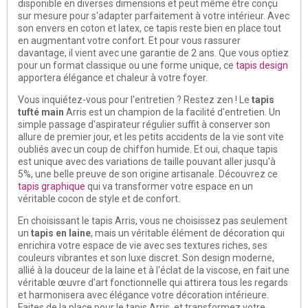
disponible en diverses dimensions et peut même être conçu
sur mesure pour s'adapter parfaitement à votre intérieur. Avec
son envers en coton et latex, ce tapis reste bien en place tout
en augmentant votre confort. Et pour vous rassurer
davantage, il vient avec une garantie de 2 ans. Que vous optiez
pour un format classique ou une forme unique, ce
tapis design
apportera élégance et chaleur à votre foyer.
Vous inquiétez-vous pour l'entretien ? Restez zen ! Le
tapis
tufté main
Arris est un champion de la facilité d'entretien. Un
simple passage d'aspirateur régulier suffit à conserver son
allure de premier jour, et les petits accidents de la vie sont vite
oubliés avec un coup de chiffon humide. Et oui, chaque tapis
est unique avec des variations de taille pouvant aller jusqu'à
5%, une belle preuve de son origine artisanale. Découvrez ce
tapis graphique
qui va transformer votre espace en un
véritable cocon de style et de confort.
En choisissant le tapis Arris, vous ne choisissez pas seulement
un
tapis en laine
, mais un véritable élément de décoration qui
enrichira votre espace de vie avec ses textures riches, ses
couleurs vibrantes et son luxe discret. Son design moderne,
allié à la douceur de la laine et à l'éclat de la viscose, en fait une
véritable œuvre d'art fonctionnelle qui attirera tous les regards
et harmonisera avec élégance votre décoration intérieure.
Faites de la place pour le tapis Arris, et transformez votre