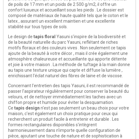
de poils de 17 mm et un poids de 2 500 g/m2, il offre un
confort luxueux et accueillant sous les pieds . Le dossier est
composé de matériaux de haute qualité tels que le coton et le
latex , assurant un excellent maintien et une excellente
stabilité sur tous types de sols.
Le design de
tapis floral
Yasuni s'inspire de la biodiversité et
de la beauté naturelle du parc Yasuni, reflétant de riches
motifs floraux et des couleurs vives . Non seulement ce tapis
ajoute de la beauté à votre décor , mais il crée également une
atmosphère chaleureuse et accueillante qui apporte détente
et joie à votre maison . La méthode de tuftage à la main donne
au tapis une texture unique qui capte et diffuse la lumière ,
enrichissant l'éclat naturel des fibres de laine et de viscose.
Concernant l'entretien des tapis Yasuni, il est recommandé de
passer l'aspirateur régulièrement pour conserver la beauté du
velours, et de nettoyer immédiatement les taches avec un
chiffon propre et humide pour éviter la desquamation.
Ce
tapis design
n'est pas seulement un beau choix pour votre
maison, c'est également un choix pratique pour ceux qui
recherchent un produit facile à entretenir et durable . Les
formes rectangulaires disponibles s'intègrent
harmonieusement dans n'importe quelle configuration de
pièce, ajoutant une touche de nature et de sophistication à