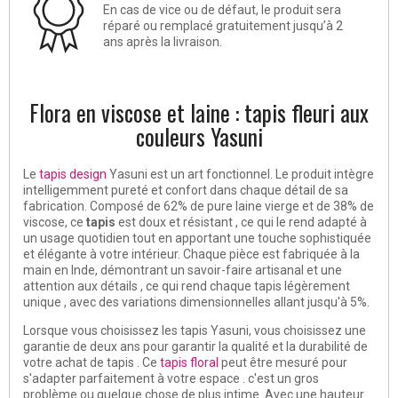
En cas de vice ou de défaut, le produit sera
réparé ou remplacé gratuitement jusqu’à 2
ans après la livraison.
Flora en viscose et laine : tapis fleuri aux
couleurs Yasuni
Le
tapis design
Yasuni est un art fonctionnel. Le produit intègre
intelligemment pureté et confort dans chaque détail de sa
fabrication. Composé de 62% de pure laine vierge et de 38% de
viscose, ce
tapis
est doux et résistant , ce qui le rend adapté à
un usage quotidien tout en apportant une touche sophistiquée
et élégante à votre intérieur. Chaque pièce est fabriquée à la
main en Inde, démontrant un savoir-faire artisanal et une
attention aux détails , ce qui rend chaque tapis légèrement
unique , avec des variations dimensionnelles allant jusqu'à 5%.
Lorsque vous choisissez les tapis Yasuni, vous choisissez une
garantie de deux ans pour garantir la qualité et la durabilité de
votre achat de tapis . Ce
tapis floral
peut être mesuré pour
s'adapter parfaitement à votre espace . c'est un gros
problème ou quelque chose de plus intime .Avec une hauteur