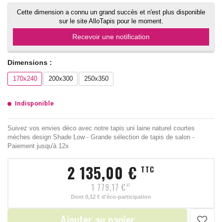
Cette dimension a connu un grand succès et n'est plus disponible
sur le site AlloTapis pour le moment.
Recevoir une notification
Dimensions :
170x240
200x300
250x350
Indisponible
Suivez vos envies déco avec notre tapis uni laine naturel courtes
mèches design Shade Low - Grande sélection de tapis de salon -
Paiement jusqu'à 12x
2 135,00 €
TTC
1 779,17 €
HT
Dont
0,12 €
d'éco-participation
Ajouter au panier