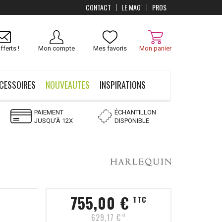
CONTACT
LE MAG'
PROS
Livraison
OFFERTS
dès 100 €
fferts !
Mon compte
Mes favoris
Mon panier
CESSOIRES
NOUVEAUTES
INSPIRATIONS
PAIEMENT
ÉCHANTILLON
JUSQU'À 12X
DISPONIBLE
755,00 €
TTC
629,17 €
HT