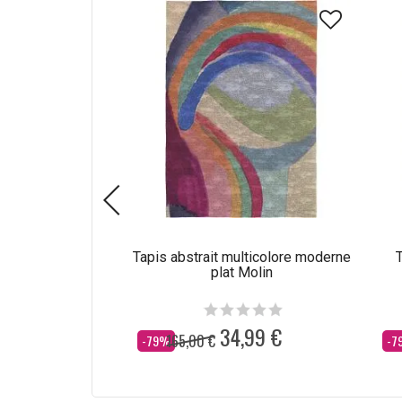
Tapis abstrait multicolore moderne
T
plat Molin
34,99 €
165,00 €
Dès
Dè
-79%
-7