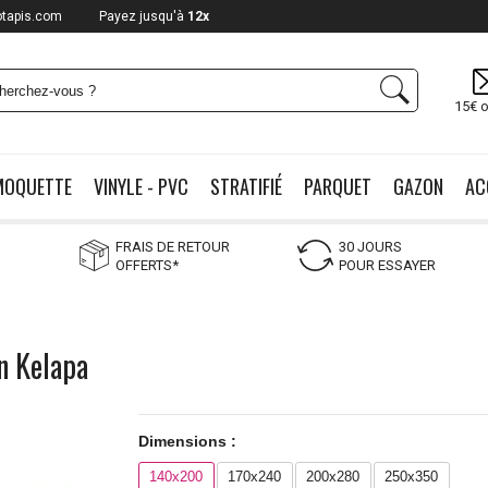
otapis.com
Payez jusqu'à
12x
15€ o
MOQUETTE
VINYLE - PVC
STRATIFIÉ
PARQUET
GAZON
AC
FRAIS DE RETOUR
30 JOURS
OFFERTS*
POUR ESSAYER
gn Kelapa
Dimensions :
140x200
170x240
200x280
250x350