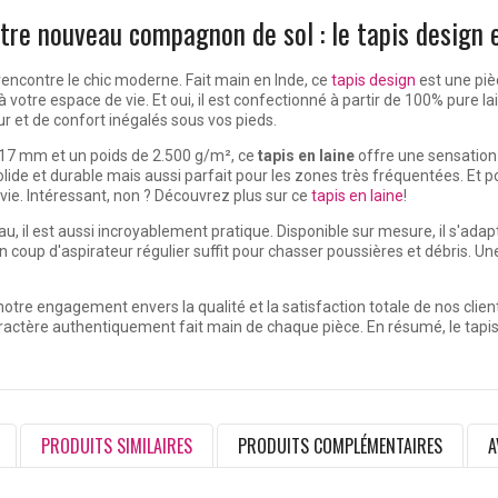
re nouveau compagnon de sol : le tapis design e
 rencontre le chic moderne. Fait main en Inde, ce
tapis design
est une piè
votre espace de vie. Et oui, il est confectionné à partir de 100% pure l
r et de confort inégalés sous vos pieds.
 17 mm et un poids de 2.500 g/m², ce
tapis en laine
offre une sensation
ide et durable mais aussi parfait pour les zones très fréquentées. Et pou
vie. Intéressant, non ? Découvrez plus sur ce
tapis en laine
!
, il est aussi incroyablement pratique. Disponible sur mesure, il s'adap
n coup d'aspirateur régulier suffit pour chasser poussières et débris. U
otre engagement envers la qualité et la satisfaction totale de nos clients
aractère authentiquement fait main de chaque pièce. En résumé, le tapis K
PRODUITS SIMILAIRES
PRODUITS COMPLÉMENTAIRES
A