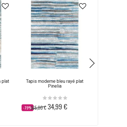
 plat
Tapis moderne bleu rayé plat
Tapis abstrait
Pinelia
34,99 €
165,00 €
165,00 €
Dès
Dès
-79%
-79%