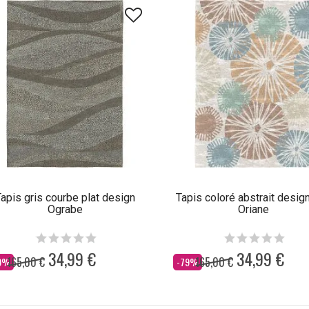
apis gris courbe plat design
Tapis coloré abstrait design
Ograbe
Oriane
34,99 €
34,99 €
165,00 €
165,00 €
s
Dès
9%
-79%