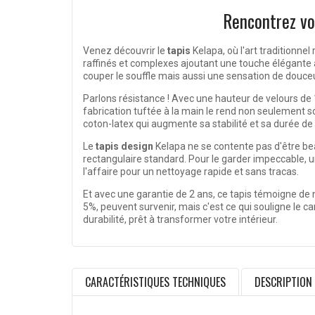
Rencontrez vot
Venez découvrir le
tapis
Kelapa, où l'art traditionnel
raffinés et complexes ajoutant une touche élégante à 
couper le souffle mais aussi une sensation de douceu
Parlons résistance ! Avec une hauteur de velours de
fabrication tuftée à la main le rend non seulement sol
coton-latex qui augmente sa stabilité et sa durée de 
Le
tapis design
Kelapa ne se contente pas d'être beau
rectangulaire standard. Pour le garder impeccable, u
l'affaire pour un nettoyage rapide et sans tracas.
Et avec une garantie de 2 ans, ce tapis témoigne de n
5%, peuvent survenir, mais c'est ce qui souligne le c
durabilité, prêt à transformer votre intérieur.
CARACTÉRISTIQUES TECHNIQUES
DESCRIPTION