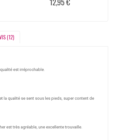
12,95 €
1
VIS (12)
qualité est irréprochable.
 et la qualité se sent sous les pieds, super content de
r est très agréable, une excellente trouvaille.