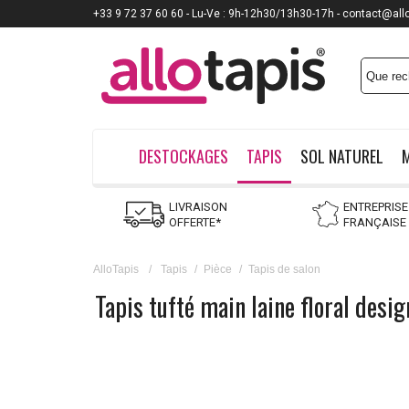
+33 9 72 37 60 60 - Lu-Ve : 9h-12h30/13h30-17h - contact@all
DESTOCKAGES
TAPIS
SOL NATUREL
LIVRAISON
ENTREPRISE
OFFERTE*
FRANÇAISE
AlloTapis
/
Tapis
/
Pièce
/
Tapis de salon
Tapis tufté main laine floral desi