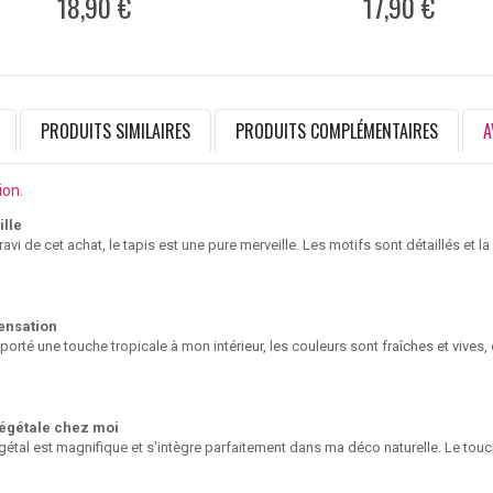
18,90 €
17,90 €
PRODUITS SIMILAIRES
PRODUITS COMPLÉMENTAIRES
A
ion.
lle
vi de cet achat, le tapis est une pure merveille. Les motifs sont détaillés et la 
ensation
porté une touche tropicale à mon intérieur, les couleurs sont fraîches et vives,
égétale chez moi
étal est magnifique et s'intègre parfaitement dans ma déco naturelle. Le touche