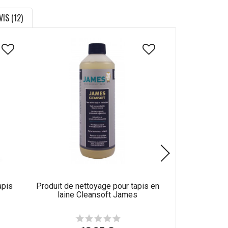
VIS (12)
apis
Produit de nettoyage pour tapis en
Produit de n
laine Cleansoft James
synthétique