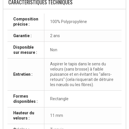
CARACTÉRISTIQUES TECHNIQUES
Composition
100% Polypropylène
précise :
Garantie :
2 ans
Disponible
Non
sur mesure :
Aspirer le tapis dans le sens du
velours (sans brosse) à faible
Entretien :
puissance et en évitant les "allers-
retours" (cela risquerait de détruire
les nœuds ou les fibres).
Formes
Rectangle
disponibles :
Hauteur du
11 mm
velours :