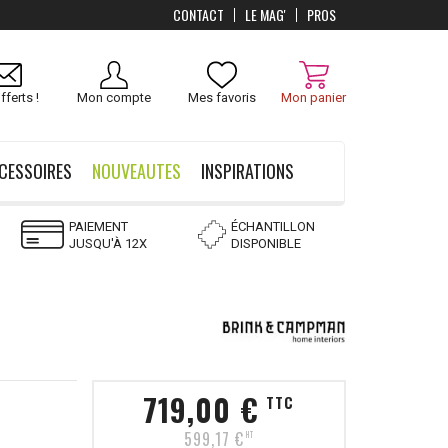
CONTACT
LE MAG'
PROS
Livraison
OFFERTS
dès 100 €
fferts !
Mon compte
Mes favoris
Mon panier
CESSOIRES
NOUVEAUTES
INSPIRATIONS
PAIEMENT
ÉCHANTILLON
JUSQU'À 12X
DISPONIBLE
719,00 €
TTC
599,17 €
HT