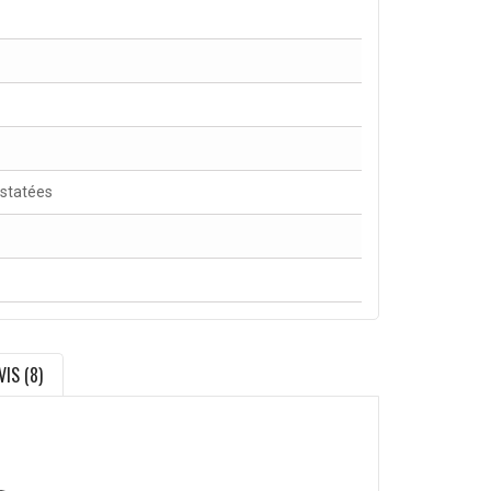
nstatées
VIS (8)