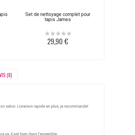
apis
Set de nettoyage complet pour
Produit de net
tapis James
laine C
29,90 €
1
VIS (8)
mon salon. Livraison rapide en plus, je recommande!
a va, il est bien dans l'ensemble.