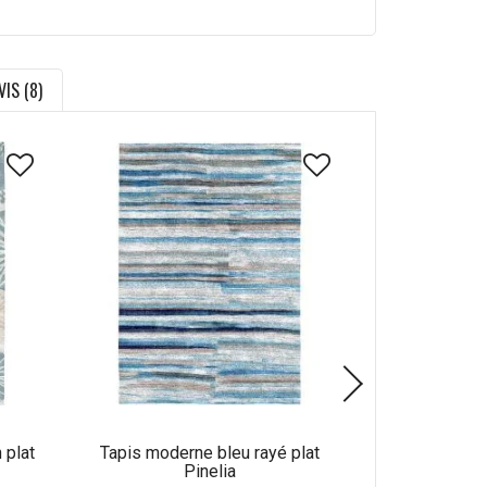
VIS (8)
 plat
Tapis moderne bleu rayé plat
Tapis abstrait
Pinelia