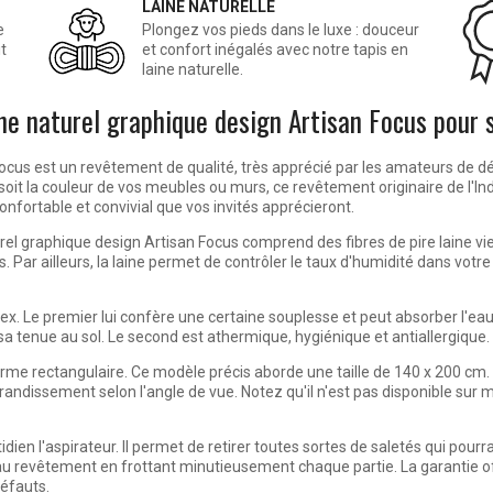
LAINE NATURELLE
e
Plongez vos pieds dans le luxe : douceur
t
et confort inégalés avec notre tapis en
laine naturelle.
ine naturel graphique design Artisan Focus pour 
ocus est un revêtement de qualité, très apprécié par les amateurs de dé
soit la couleur de vos meubles ou murs, ce revêtement originaire de l'In
confortable et convivial que vos invités apprécieront.
urel graphique design Artisan Focus comprend des fibres de pire laine vie
ts. Par ailleurs, la laine permet de contrôler le taux d'humidité dans vot
ex. Le premier lui confère une certaine souplesse et peut absorber l'eau 
a tenue au sol. Le second est athermique, hygiénique et antiallergique.
orme rectangulaire. Ce modèle précis aborde une taille de 140 x 200 cm.
agrandissement selon l'angle de vue. Notez qu'il n'est pas disponible sur
idien l'aspirateur. Il permet de retirer toutes sortes de saletés qui pour
u revêtement en frottant minutieusement chaque partie. La garantie offe
défauts.