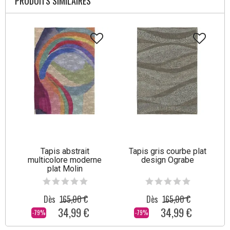
PRODUITS SIMILAIRES
Tapis abstrait
Tapis gris courbe plat
multicolore moderne
design Ograbe
plat Molin
Dès
165,00 €
Dès
165,00 €
34,99 €
34,99 €
-79%
-79%