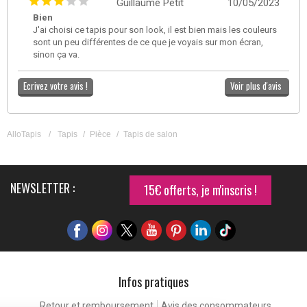
Guillaume Petit
10/05/2023
Bien
J'ai choisi ce tapis pour son look, il est bien mais les couleurs
sont un peu différentes de ce que je voyais sur mon écran,
sinon ça va.
Ecrivez votre avis !
Voir plus d'avis
AlloTapis
/
Tapis
/
Pièce
/
Tapis de salon
NEWSLETTER :
15€ offerts, je m'inscris !
Infos pratiques
Retour et remboursement
Avis des consommateurs