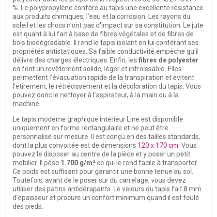
%. Le polypropylène confère au tapis une excellente résistance
aux produits chimiques, l'eau et la corrosion. Les rayons du
soleil et les chocs n'ont pas d'impact sur sa constitution. Le jute
est quant à lui fait à base de fibres végétales et de fibres de
bois biodégradable. Il rend le tapis isolant en lui conférant ses
propriétés antistatiques. Sa faible conductivité empêche qu'il
délivre des charges électriques. Enfin, les
fibres de polyester
en font un revêtement solide, léger et infroissable. Elles
permettent l'évacuation rapide de la transpiration et évitent
l'étirement, le rétrécissement et la décoloration du tapis. Vous
pouvez donc le nettoyer à l'aspirateur, à la main ou à la
machine.
Le tapis moderne graphique intérieur Line est disponible
uniquement en forme rectangulaire et ne peut être
personnalisé sur mesure. Il est conçu en des tailles standards,
dont la plus convoitée est de dimensions
120 x 170 cm
. Vous
pouvez le disposer au centre de la pièce et y poser un petit
mobilier. Il pèse
1.700 g/m²
ce qui le rend facile à transporter.
Ce poids est suffisant pour garantir une bonne tenue au sol.
Toutefois, avant de le poser sur du carrelage, vous devez
utiliser des patins antidérapants. Le velours du tapis fait 8 mm
d'épaisseur et procure un confort minimum quand il est foulé
des pieds.