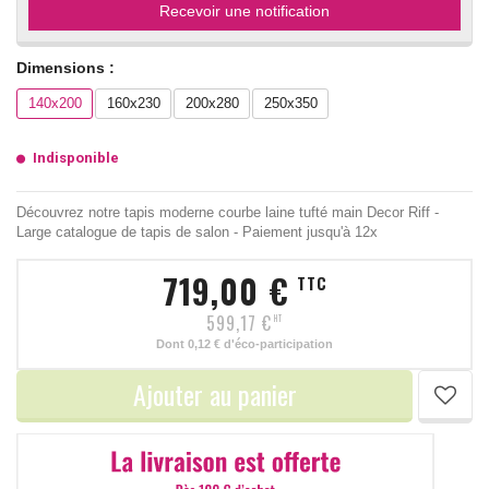
Recevoir une notification
Dimensions :
140x200
160x230
200x280
250x350
Indisponible
Découvrez notre tapis moderne courbe laine tufté main Decor Riff -
Large catalogue de tapis de salon - Paiement jusqu'à 12x
719,00 €
TTC
599,17 €
HT
Dont
0,12 €
d'éco-participation
Ajouter au panier