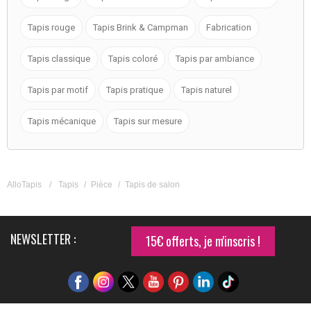
Tapis rouge
Tapis Brink & Campman
Fabrication
Tapis classique
Tapis coloré
Tapis par ambiance
Tapis par motif
Tapis pratique
Tapis naturel
Tapis mécanique
Tapis sur mesure
AlloTapis
/
Tapis
/
Pièce
/
Tapis de salon
NEWSLETTER :
15€ offerts, je m'inscris !