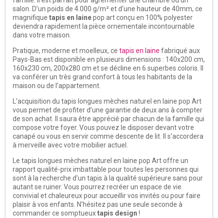
salon. D’un poids de 4.000 g/m² et d'une hauteur de 40mm, ce
magnifique
tapis en laine
pop art conçu en 100% polyester
deviendra rapidement la pièce ornementale incontournable
dans votre maison.
Pratique, moderne et moelleux, ce
tapis en laine
fabriqué aux
Pays-Bas est disponible en plusieurs dimensions : 140x200 cm,
160x230 cm, 200x280 cm et se décline en 6 superbes coloris. Il
va conférer un très grand confort à tous les habitants de la
maison ou de l’appartement.
L’acquisition du tapis longues mèches naturel en laine pop Art
vous permet de profiter d’une garantie de deux ans à compter
de son achat. Il saura être apprécié par chacun de la famille qui
compose votre foyer. Vous pouvez le disposer devant votre
canapé ou vous en servir comme descente de lit. Il s'accordera
à merveille avec votre mobilier actuel.
Le tapis longues mèches naturel en laine pop Art offre un
rapport qualité-prix imbattable pour toutes les personnes qui
sont à la recherche d'un tapis à la qualité supérieure sans pour
autant se ruiner. Vous pourrez recréer un espace de vie
convivial et chaleureux pour accueillir vos invités ou pour faire
plaisir à vos enfants. N'hésitez pas une seule seconde à
commander ce somptueux
tapis design
!