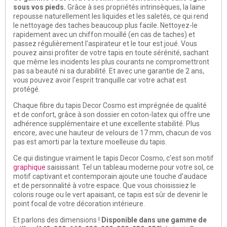
sous vos pieds.
Grâce à ses propriétés intrinsèques, la laine
repousse naturellement les liquides et les saletés, ce qui rend
le nettoyage des taches beaucoup plus facile. Nettoyez-le
rapidement avec un chiffon mouillé (en cas de taches) et
passez régulièrement l'aspirateur et le tour est joué. Vous
pouvez ainsi profiter de votre tapis en toute sérénité, sachant
que même les incidents les plus courants ne compromettront
pas sa beauté ni sa durabilité. Et avec une garantie de 2 ans,
vous pouvez avoir l'esprit tranquille car votre achat est
protégé.
Chaque fibre du tapis Decor Cosmo est imprégnée de qualité
et de confort, grâce à son dossier en coton-latex qui offre une
adhérence supplémentaire et une excellente stabilité. Plus
encore, avec une hauteur de velours de 17 mm, chacun de vos
pas est amorti par la texture moelleuse du tapis.
Ce qui distingue vraiment le tapis Decor Cosmo, c'est son motif
graphique
saisissant. Tel un tableau moderne pour votre sol, ce
motif captivant et contemporain ajoute une touche d'audace
et de personnalité à votre espace. Que vous choisissiez le
coloris rouge ou le vert apaisant, ce tapis est sûr de devenir le
point focal de votre décoration intérieure.
Et parlons des dimensions !
Disponible dans une gamme de