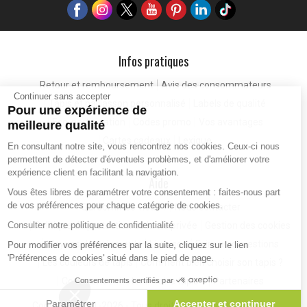
Infos pratiques
Retour et remboursement
Avis des consommateurs
Continuer sans accepter
Tapis et paillasson personnalisé
Labels de qualité
Pour une expérience de
Eco-participation
Codes promo
Vos avantages
meilleure qualité
Cartes cadeaux
Lexique
En consultant notre site, vous rencontrez nos cookies. Ceux-ci nous
permettent de détecter d'éventuels problèmes, et d'améliorer votre
expérience client en facilitant la navigation.
Aide
Vous êtes libres de paramétrer votre consentement : faites-nous part
de vos préférences pour chaque catégorie de cookies.
Qui sommes-nous ?
Nous contacter
Politique de protection de la vie privée
Gestion des cookies
Consulter notre politique de confidentialité
Moyens de paiements
Livraison
Foire aux questions
Pour modifier vos préférences par la suite, cliquez sur le lien
'Préférences de cookies' situé dans le pied de page.
Les couleurs de tapis
Comment bien choisir son tapis ?
Comment entretenir votre tapis ?
Partenaires
Consentements certifiés par
Paramétrer
Accepter et continuer
Copyright 2011-2026 - Tous droits réservés -
NeedLeads