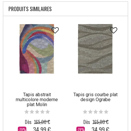
PRODUITS SIMILAIRES
Tapis abstrait
Tapis gris courbe plat
multicolore moderne
design Ograbe
plat Molin
Dès
165,00 €
Dès
165,00 €
34,99 €
34,99 €
-79%
-79%