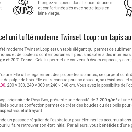
e
Plongez vos pieds dans le luxe : douceur
t
et confort inégalés avec notre tapis en
laine vierge.
ncel uni tufté moderne Twinset Loop : un tapis au
i tufté moderne Twinset Loop est un tapis élégant qui permet de sublim
ques et de couleurs contemporaines. Il peut s'adapter à des intérieurs
rge et 70 % Tencel
. Cela lui permet de convenir à divers espaces, y comp
 l'usure. Elle offre également des propriétés isolantes, ce qui peut contr
ir de pulpe de bois. Elle est reconnue pour sa douceur, sa résistance et s
230
, 200 × 300, 240 × 300 et 240 × 340 cm. Vous avez la possibilité de l
op, originaire de Pays Bas, présente une densité de
2.200 g/m²
et une 
ilisée pour sa confection permet de créer des boucles ou des poils pour 
aspect visuel attrayant.
nde un passage régulier de l'aspirateur pour éliminer les accumulations
 pour lui faire retrouver son état initial. Par ailleurs, vous bénéficiez d'