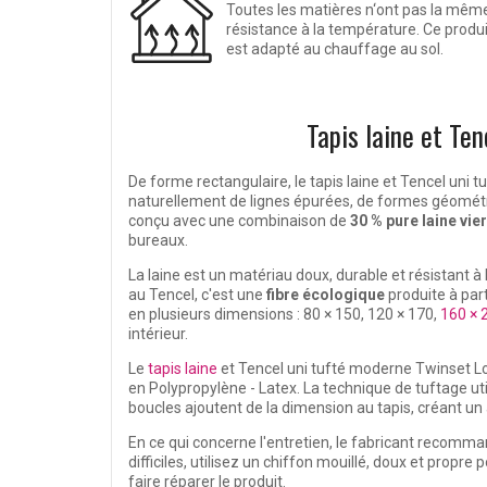
Toutes les matières n‘ont pas la mêm
résistance à la température. Ce produi
est adapté au chauffage au sol.
Tapis laine et Te
De forme rectangulaire, le tapis laine et Tencel un
naturellement de lignes épurées, de formes géométri
conçu avec une combinaison de
30 % pure laine vie
bureaux.
La laine est un matériau doux, durable et résistant à
au Tencel, c'est une
fibre écologique
produite à part
en plusieurs dimensions : 80 × 150, 120 × 170,
160 × 
intérieur.
Le
tapis laine
et Tencel uni tufté moderne Twinset Lo
en Polypropylène - Latex. La technique de tuftage ut
boucles ajoutent de la dimension au tapis, créant un 
En ce qui concerne l'entretien, le fabricant recomma
difficiles, utilisez un chiffon mouillé, doux et propre
faire réparer le produit.