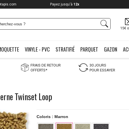
otapis.com
Payez jusqu'à
12x
15€ o
MOQUETTE
VINYLE - PVC
STRATIFIÉ
PARQUET
GAZON
AC
FRAIS DE RETOUR
30 JOURS
OFFERTS*
POUR ESSAYER
derne Twinset Loop
Coloris :
Marron