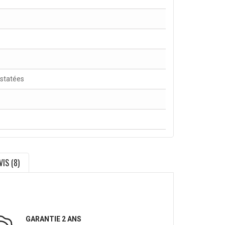
nstatées
VIS (8)
GARANTIE 2 ANS