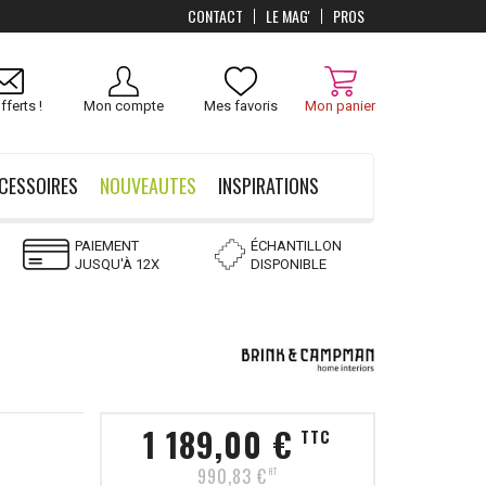
CONTACT
LE MAG'
PROS
Livraison
OFFERTS
dès 100 €
fferts !
Mon compte
Mes favoris
Mon panier
CESSOIRES
NOUVEAUTES
INSPIRATIONS
PAIEMENT
ÉCHANTILLON
JUSQU'À 12X
DISPONIBLE
1 189,00 €
TTC
990,83 €
HT