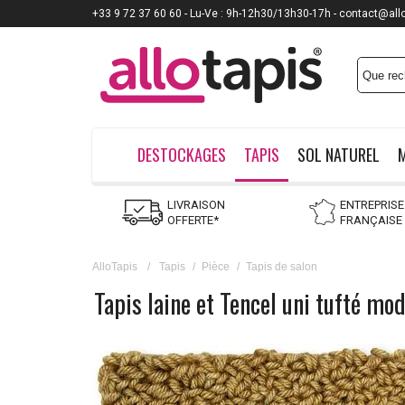
+33 9 72 37 60 60 - Lu-Ve : 9h-12h30/13h30-17h - contact@all
DESTOCKAGES
TAPIS
SOL NATUREL
LIVRAISON
ENTREPRISE
OFFERTE*
FRANÇAISE
AlloTapis
/
Tapis
/
Pièce
/
Tapis de salon
Tapis laine et Tencel uni tufté mo