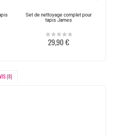
apis
Set de nettoyage complet pour
Produit de net
tapis James
laine C
29,90 €
1
VIS (8)