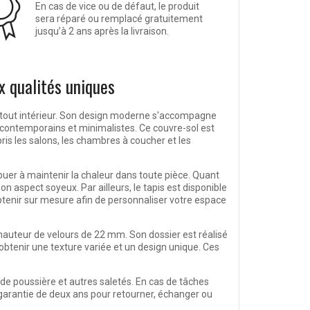
En cas de vice ou de défaut, le produit
sera réparé ou remplacé gratuitement
jusqu’à 2 ans après la livraison.
x qualités uniques
er tout intérieur. Son design moderne s'accompagne
 contemporains et minimalistes. Ce couvre-sol est
ris les salons, les chambres à coucher et les
ibuer à maintenir la chaleur dans toute pièce. Quant
on aspect soyeux. Par ailleurs, le tapis est disponible
'obtenir sur mesure afin de personnaliser votre espace
hauteur de velours de 22 mm. Son dossier est réalisé
obtenir une texture variée et un design unique. Ces
 de poussière et autres saletés. En cas de tâches
une garantie de deux ans pour retourner, échanger ou