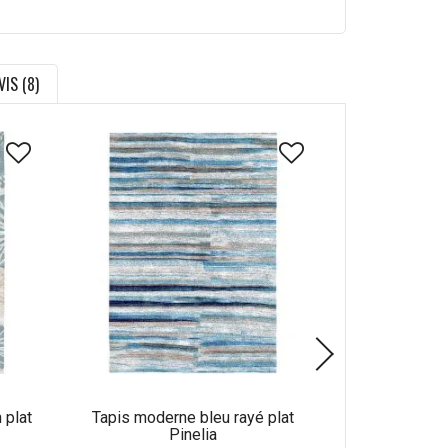
VIS (8)
 plat
Tapis moderne bleu rayé plat
Tapis abstrait
Pinelia