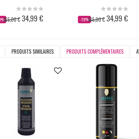
34,99 €
34,99 €
165,00 €
165,00 €
s
Dès
9%
-79%
PRODUITS SIMILAIRES
PRODUITS COMPLÉMENTAIRES
A