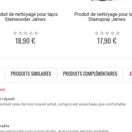
duit de nettoyage pour tapis
Produit de nettoyage pour t
Stainwonder James
Stainspray James
18,90 €
17,90 €
PRODUITS SIMILAIRES
PRODUITS COMPLÉMENTAIRES
A
ion.
 réjouit
lument ravie de mon nouvel achat, ce tapis est aussi beau que confortable.
éable
onne une touche cosy à mon studio, et le toucher est très agréable.