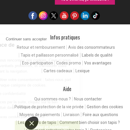
Infos pratiques
Continuer sans accepter
Pour une expérience de
Retour et remboursement
Avis des consommateurs
meilleure qualité
Tapis et paillasson personnalisé
Labels de qualité
En consultant notre site, vous rencontrez nos cookies. Ceux-ci nous
Eco-participation
Codes promo
Vos avantages
permettent de détecter d'éventuels problèmes, et d'améliorer votre
Cartes cadeaux
Lexique
expérience client en facilitant la navigation.
Vous êtes libres de paramétrer votre consentement : faites-nous part
de vos préférences pour chaque catégorie de cookies.
Aide
Consulter notre politique de confidentialité
Qui sommes-nous ?
Nous contacter
Pour modifier vos préférences par la suite, cliquez sur le lien
Politique de protection de la vie privée
Gestion des cookies
'Préférences de cookies' situé dans le pied de page.
Moyens de paiements
Livraison
Foire aux questions
Consentements certifiés par
Les couleurs de tapis
Comment bien choisir son tapis ?
Paramétrer
Accepter et continuer