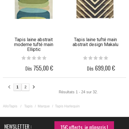
Tapis laine abstrait
Tapis laine tufté main
moderne tufté main
abstrait design Makalu
Elliptic
755,00 €
699,00 €
Dès
Dès
1
2
Résultats 1 - 24 sur 32.
AlloTapis
/
Tapis
/
Marque
/
Tapis Harlequin
NEWSLETTER :
15€ offerts, je m'inscris !