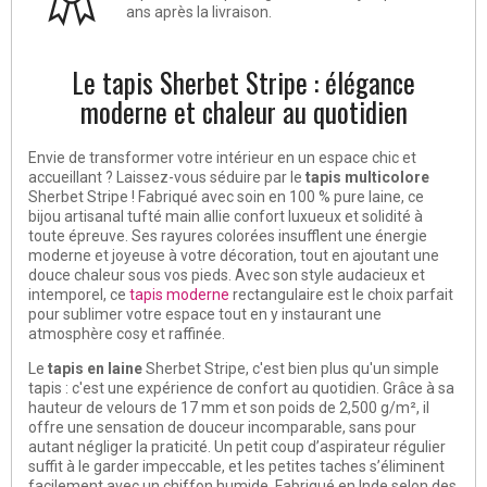
ans après la livraison.
Le tapis Sherbet Stripe : élégance
moderne et chaleur au quotidien
Envie de transformer votre intérieur en un espace chic et
accueillant ? Laissez-vous séduire par le
tapis
multicolore
Sherbet Stripe ! Fabriqué avec soin en 100 % pure laine, ce
bijou artisanal tufté main allie confort luxueux et solidité à
toute épreuve. Ses rayures colorées insufflent une énergie
moderne et joyeuse à votre décoration, tout en ajoutant une
douce chaleur sous vos pieds. Avec son style audacieux et
intemporel, ce
tapis moderne
rectangulaire est le choix parfait
pour sublimer votre espace tout en y instaurant une
atmosphère cosy et raffinée.
Le
tapis en laine
Sherbet Stripe, c'est bien plus qu'un simple
tapis : c'est une expérience de confort au quotidien. Grâce à sa
hauteur de velours de 17 mm et son poids de 2,500 g/m², il
offre une sensation de douceur incomparable, sans pour
autant négliger la praticité. Un petit coup d’aspirateur régulier
suffit à le garder impeccable, et les petites taches s’éliminent
facilement avec un chiffon humide. Fabriqué en Inde selon des