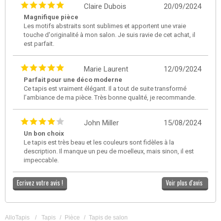
Claire Dubois
20/09/2024
Magnifique pièce
Les motifs abstraits sont sublimes et apportent une vraie
touche d'originalité à mon salon. Je suis ravie de cet achat, il
est parfait.
Marie Laurent
12/09/2024
Parfait pour une déco moderne
Ce tapis est vraiment élégant. Il a tout de suite transformé
l’ambiance de ma pièce. Très bonne qualité, je recommande.
John Miller
15/08/2024
Un bon choix
Le tapis est très beau et les couleurs sont fidèles à la
description. Il manque un peu de moelleux, mais sinon, il est
impeccable.
Ecrivez votre avis !
Voir plus d'avis
AlloTapis
/
Tapis
/
Pièce
/
Tapis de salon