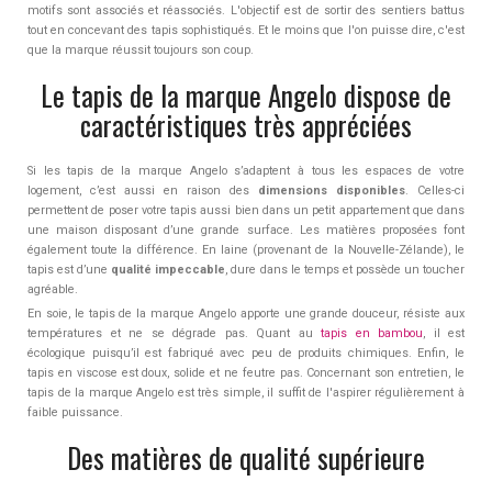
motifs sont associés et réassociés. L'objectif est de sortir des sentiers battus
tout en concevant des tapis sophistiqués. Et le moins que l'on puisse dire, c'est
que la marque réussit toujours son coup.
Le tapis de la marque Angelo dispose de
caractéristiques très appréciées
Si les tapis de la marque Angelo s’adaptent à tous les espaces de votre
logement, c’est aussi en raison des
dimensions disponibles
. Celles-ci
permettent de poser votre tapis aussi bien dans un petit appartement que dans
une maison disposant d’une grande surface. Les matières proposées font
également toute la différence. En laine (provenant de la Nouvelle-Zélande), le
tapis est d’une
qualité impeccable
, dure dans le temps et possède un toucher
agréable.
En soie, le tapis de la marque Angelo apporte une grande douceur, résiste aux
températures et ne se dégrade pas. Quant au
tapis en bambou
, il est
écologique puisqu’il est fabriqué avec peu de produits chimiques. Enfin, le
tapis en viscose est doux, solide et ne feutre pas. Concernant son entretien, le
tapis de la marque Angelo est très simple, il suffit de l'aspirer régulièrement à
faible puissance.
Des matières de qualité supérieure