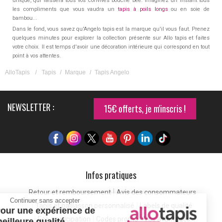
unique, qui laissera tous vos convives bouche bée. Imaginez un instant tous
les compliments que vous vaudra un
tapis à poils longs
ou en soie de
bambou...
Dans le fond, vous savez qu'Angelo tapis est la marque qu'il vous faut. Prenez
quelques minutes pour explorer la collection présente sur Allo tapis et faites
votre choix. Il est temps d'avoir une décoration intérieure qui correspond en tout
point à vos attentes.
AlloTapis
/
Tapis
/
Marque
/
Tapis Angelo
NEWSLETTER :
15€ offerts, je m'inscris !
Infos pratiques
Retour et remboursement
Avis des consommateurs
Continuer sans accepter
Tapis et paillasson personnalisé
Labels de qualité
Pour une expérience de
Eco-participation
Codes promo
Vos avantages
meilleure qualité