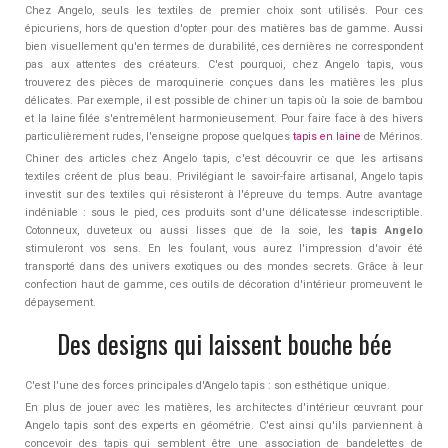
Chez Angelo, seuls les textiles de premier choix sont utilisés. Pour ces
épicuriens, hors de question d'opter pour des matières bas de gamme. Aussi
bien visuellement qu'en termes de durabilité, ces dernières ne correspondent
pas aux attentes des créateurs. C'est pourquoi, chez Angelo tapis, vous
trouverez des pièces de maroquinerie conçues dans les matières les plus
délicates. Par exemple, il est possible de chiner un tapis où la soie de bambou
et la laine filée s'entremêlent harmonieusement. Pour faire face à des hivers
particulièrement rudes, l'enseigne propose quelques
tapis en laine
de Mérinos.
Chiner des articles chez Angelo tapis, c'est découvrir ce que les artisans
textiles créent de plus beau. Privilégiant le savoir-faire artisanal, Angelo tapis
investit sur des textiles qui résisteront à l'épreuve du temps. Autre avantage
indéniable : sous le pied, ces produits sont d'une délicatesse indescriptible.
Cotonneux, duveteux ou aussi lisses que de la soie, les
tapis Angelo
stimuleront vos sens. En les foulant, vous aurez l'impression d'avoir été
transporté dans des univers exotiques ou des mondes secrets. Grâce à leur
confection haut de gamme, ces outils de décoration d'intérieur promeuvent le
dépaysement.
Des designs qui laissent bouche bée
C'est l'une des forces principales d'Angelo tapis : son esthétique unique.
En plus de jouer avec les matières, les architectes d'intérieur œuvrant pour
Angelo tapis sont des experts en géométrie. C'est ainsi qu'ils parviennent à
concevoir des tapis qui semblent être une association de bandelettes de