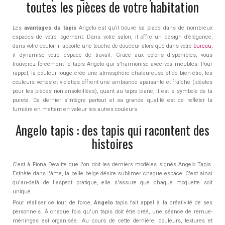
toutes les pièces de votre habitation
Les
avantages du tapis
Angelo est qu’il trouve sa place dans de nombreux
espaces de votre logement. Dans votre salon, il offre un design d’élégance,
dans votre couloir il apporte une touche de douceur alors que dans votre
bureau
,
il dynamise votre espace de travail. Grâce aux coloris disponibles, vous
trouverez forcément le tapis Angelo qui s'harmonise avec vos meubles. Pour
rappel, la couleur rouge crée une atmosphère chaleureuse et de bien-être, les
couleurs vertes et violettes offrent une ambiance apaisante et fraîche (idéales
pour les pièces non ensoleillées), quant au tapis blanc, il est le symbole de la
pureté. Ce dernier s’intègre partout et sa grande qualité est de refléter la
lumière en mettant en valeur les autres couleurs.
Angelo tapis : des tapis qui racontent des
histoires
C'est à Fiona Dewitte que l'on doit les derniers modèles signés Angelo Tapis.
Esthète dans l'âme, la belle belge désire sublimer chaque espace. C'est ainsi
qu'au-delà de l'aspect pratique, elle s'assure que chaque moquette soit
unique.
Pour réaliser ce tour de force,
Angelo
tapis fait appel à la créativité de ses
personnels. À chaque fois qu'un tapis doit être créé, une séance de remue-
méninges est organisée. Au cours de cette dernière, couleurs, textures et