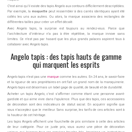
C'est ainsi qu'il existe des tapis Angelo aux contours difficilement descriptibles.
Par exemple, la
moquette
peut ressembler à des carrés identiques ayant été
collés les uns aux autres. Ou alors, la marque associera des rectangles de
différentes tailles pour créer un effet décalé.
Avec Angelo tapis, la surprise est toujours au rendez-vous. Parce que
l'architecture d'intérieur n'a pas à être répétitive, la marque innove sans
limites. Ce n'est pas par hasard que les plus grands palaces aspirent tous à
collaborer avec Angelo tapis.
Angelo tapis : des tapis hauts de gamme
qui marquent les esprits
Angelo tapis n'est pas une
marque
comme les autres. En 24 ans, le savoir-faire
et la rigueur de ses propriétaires en ont fait un grand nom de la maroquinerie.
Angelo tapis est désormais un label gage de qualité, de beauté et de durabilité.
Acheter un tapis Angelo, c'est s'affirmer comme étant une personne avant-
gardiste et qui aime vivre dans l'opulence. Plus que des tapis, ces accessoires
de décoration sont des indicateurs de statut social. En acquérir signifie que
vous n'acceptez que le meilleur. Sans surprise, les tarifs de ces articles sont à
la hauteur de cet héritage.
Les tapis Angelo affichent une fourchette de prix similaire à celle des articles
de leur catégorie. Pour ce juste prix, vous aurez une pièce de décoration