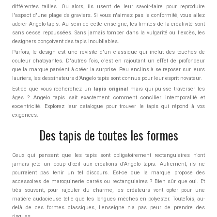
différentes tailles. Ou alors, ils usent de leur savoir-faire pour reproduire
l'aspect d'une plage de graviers. Si vous n'aimez pas la conformité, vous allez
adorer Angelo tapis. Au sein de cette enseigne, les limites de la créativité sont
sans cesse repoussées. Sans jamais tomber dans la vulgarité ou l'excès, les
designers conçoivent des tapis inoubliables.
Parfois, le design est une revisite d'un classique qui inclut des touches de
couleur chatoyantes. D'autres fois, c'est en rajoutant un effet de profondeur
que la marque parvient à créer la surprise. Peu enclins à se reposer sur leurs
lauriers, les dessinateurs d'Angelo tapis sont connus pour leur esprit novateur.
Est-ce que vous recherchez un
tapis original
mais qui puisse traverser les
âges ? Angelo tapis sait exactement comment concilier intemporalité et
excentricité. Explorez leur catalogue pour trouver le tapis qui répond à vos
exigences.
Des tapis de toutes les formes
Ceux qui pensent que les tapis sont obligatoirement rectangulaires n'ont
jamais jeté un coup d'œil aux créations d'Angelo tapis. Autrement, ils ne
pourraient pas tenir un tel discours. Est-ce que la marque propose des
accessoires de maroquinerie carrés ou rectangulaires ? Bien sûr que oui. Et
très souvent, pour rajouter du charme, les créateurs vont opter pour une
matière audacieuse telle que les longues mèches en polyester. Toutefois, au-
delà de ces formes classiques, l'enseigne n'a pas peur de prendre des
risques.