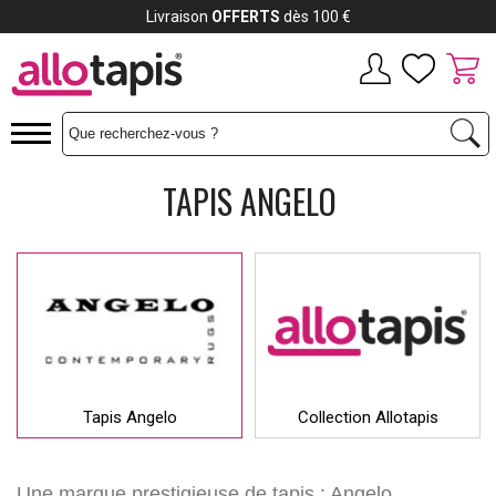
Payez jusqu'à
12x
TAPIS ANGELO
Tapis Angelo
Collection Allotapis
Une marque prestigieuse de tapis : Angelo