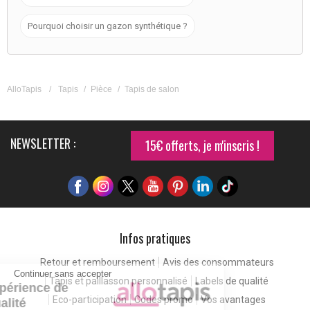
Pourquoi choisir un gazon synthétique ?
AlloTapis
/
Tapis
/
Pièce
/
Tapis de salon
NEWSLETTER :
15€ offerts, je m'inscris !
Infos pratiques
Retour et remboursement
Avis des consommateurs
Continuer sans accepter
Tapis et paillasson personnalisé
Labels de qualité
Pour une expérience de
Eco-participation
Codes promo
Vos avantages
meilleure qualité