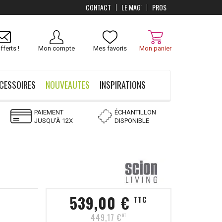
CONTACT
LE MAG'
PROS
Livraison
OFFERTS
dès 100 €
fferts !
Mon compte
Mes favoris
Mon panier
CESSOIRES
NOUVEAUTES
INSPIRATIONS
PAIEMENT
ÉCHANTILLON
JUSQU'À 12X
DISPONIBLE
539,00 €
TTC
449,17 €
HT