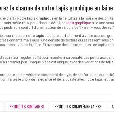
rez le charme de notre tapis graphique en laine
che d'art ? Notre
tapis graphique
en laine tuftée à la main, le design 
 un soin méticuleux pour chaque détail, ce
tapis graphique
allie une beau
os pieds et le confort d'une hauteur de velours de 17 mm—vous devez l'e
nible sur mesure, notre
tapis
s'adapte parfaitement à votre espace, gran
pressionnante mais aussi une densité de texture qui se ressent sous c
us entrerez dans la pièce. Et avec son dos en coton-latex, ce tapis reste 
 d'aspirateur régulier suffit pour maintenir sa beauté. Les petits acciden
u'au premier jour. Chaque pièce est unique, avec des variations de taille
oration, c'est un véritable statement de style, de confort et de durabilit
ion. Faites le choix de l'élégance et de la qualité avec notre tapis, et 
PRODUITS SIMILAIRES
PRODUITS COMPLÉMENTAIRES
A