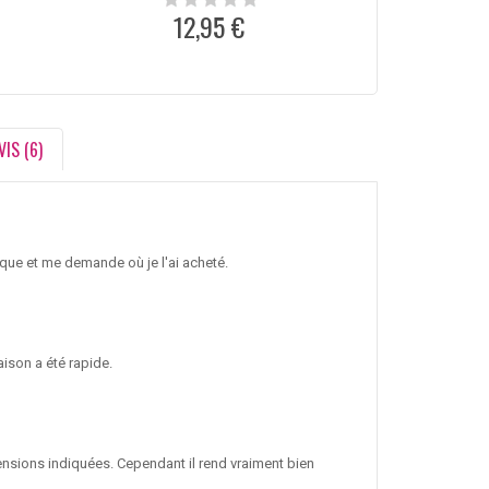
12,95 €
1
VIS (6)
rque et me demande où je l'ai acheté.
ison a été rapide.
ensions indiquées. Cependant il rend vraiment bien