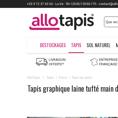
+33 9 72 37 60 60 - Lu-Ve : 9h-12h30/13h30-17h - contact@all
DESTOCKAGES
TAPIS
SOL NATUREL
LIVRAISON
ENTREPRISE
OFFERTE*
FRANÇAISE
AlloTapis
/
Tapis
/
Pièce
/
Tapis de salon
Tapis graphique laine tufté main 