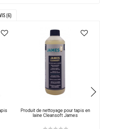
VIS (6)
apis
Produit de nettoyage pour tapis en
Produit de n
laine Cleansoft James
synthétique