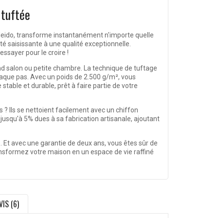
 tuftée
Kaleido, transforme instantanément n'importe quelle
té saisissante à une qualité exceptionnelle.
ssayer pour le croire !
d salon ou petite chambre. La technique de tuftage
haque pas. Avec un poids de 2.500 g/m², vous
stable et durable, prêt à faire partie de votre
ts ? Ils se nettoient facilement avec un chiffon
 jusqu'à 5% dues à sa fabrication artisanale, ajoutant
é. Et avec une garantie de deux ans, vous êtes sûr de
transformez votre maison en un espace de vie raffiné
VIS (6)