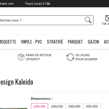
otapis.com
Payez jusqu'à
12x
15€ o
MOQUETTE
VINYLE - PVC
STRATIFIÉ
PARQUET
GAZON
AC
FRAIS DE RETOUR
30 JOURS
OFFERTS*
POUR ESSAYER
design Kaleido
Dimensions :
120x180
160x230
200x280
250x350