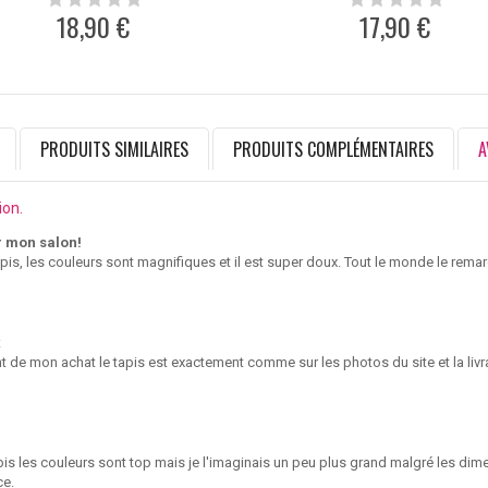
18,90 €
17,90 €
PRODUITS SIMILAIRES
PRODUITS COMPLÉMENTAIRES
A
ion.
r mon salon!
pis, les couleurs sont magnifiques et il est super doux. Tout le monde le rema
x
 de mon achat le tapis est exactement comme sur les photos du site et la livra
pis les couleurs sont top mais je l'imaginais un peu plus grand malgré les dim
ce.