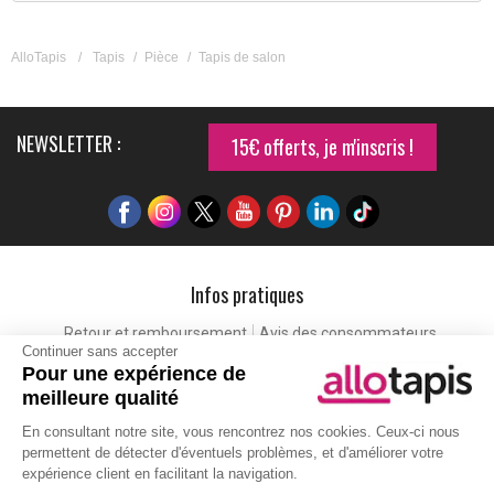
AlloTapis
/
Tapis
/
Pièce
/
Tapis de salon
NEWSLETTER :
15€ offerts, je m'inscris !
Infos pratiques
Retour et remboursement
Avis des consommateurs
Continuer sans accepter
Tapis et paillasson personnalisé
Labels de qualité
Pour une expérience de
Eco-participation
Codes promo
Vos avantages
meilleure qualité
Cartes cadeaux
Lexique
En consultant notre site, vous rencontrez nos cookies. Ceux-ci nous
permettent de détecter d'éventuels problèmes, et d'améliorer votre
expérience client en facilitant la navigation.
Aide