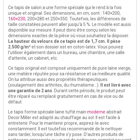
Ce tapis de salon a une forme spéciale qui le rend à la fois
unique et original. Ses dimensions, en cm, sont : 140×200,
160×230
, 200×280 et 250×350. Toutefois, les différences de
taille constatées peuvent aller jusqu’à 5 %. Le modèle est aussi
disponible sur mesure. Il peut donc être conçu selon les
dimensions exactes de la pièce où vous souhaitez la disposer.
La hauteur du velours de ce tapis est de 1,7 cm. Il pèse
2.500 g/m²
et son dossier est en coton-latex. Vous pouvez
l’utiliser également dans un bureau, une chambre, une salle
d’attente, un cabinet, etc.
Ce tapis original est composé uniquement de pure laine vierge,
une matière réputée pour sa résistance et sa meilleure qualité.
On lui attribue aussi des propriétés thérapeutiques
(soulagement des arthrites, du rhumatisme...).
Il est livré avec
une garantie de 2 ans
. Durant cette période, le produit peut
être réparé ou remplacé gratuitement en cas de vice ou de
défaut.
Le tapis forme spéciale laine tufté main
moderne
abstrait
Decor Miller est adapté au chauffage au sol. Il est facile à
entretenir. Pour le maintenir propre, aspirez-le avec
constamment. Il est toutefois recommandé de le nettoyer
sans tarder, lorsqu’une tâche s’y pose. D’autres produits de
nettoyage appropriés ou un set de nettoyage complet peuvent