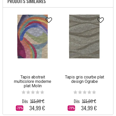
PRODUITS SIMILAIRES
Tapis abstrait
Tapis gris courbe plat
multicolore moderne
design Ograbe
plat Molin
Dès
165,00 €
Dès
165,00 €
34,99 €
34,99 €
-79%
-79%