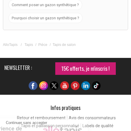
Comment poser un gazon synthétique ?
Pourquoi choisir un gazon synthétique ?
AlloTapis
/
Tapis
/
Pièce
/
Tapis de salon
NEWSLETTER :
15€ offerts, je m'inscris !
Infos pratiques
Retour et remboursement
Avis des consommateurs
Continuer sans accepter
Tapis et paillasson personnalisé
Labels de qualité
Pour une expérience de