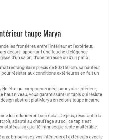
 intérieur taupe Marya
 les frontières entre l'intérieur et l'extérieur,
vers décors, apportant une touche d'élégance
agisse d'un salon, d'une terrasse ou d'un patio.
format rectangulaire précis de 80×150 cm, sa hauteur
pour résister aux conditions extérieures en fait un
vèle être un compagnon idéal pour votre intérieur,
e haut niveau, vous garantissant un tapis qui résiste
 design abstrait plat Marya en coloris taupe incarne
de lui redonneront son éclat. De plus, résistant à la
rcroît, adapté au chauffage au sol, ce tapis est
nstatées, sa qualité intrinsèque reste inaltérable.
 ans. Embellissez vos intérieurs et extérieurs avec le