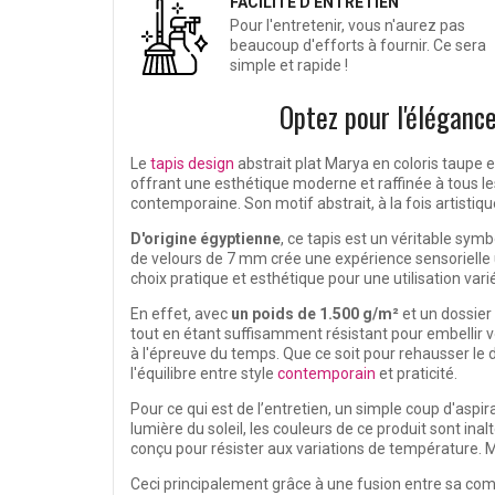
FACILITÉ D'ENTRETIEN
Pour l'entretenir, vous n'aurez pas
beaucoup d'efforts à fournir. Ce sera
simple et rapide !
Optez pour l'élégance
Le
tapis design
abstrait plat Marya en coloris taupe e
offrant une esthétique moderne et raffinée à tous 
contemporaine. Son motif abstrait, à la fois artistique
D'origine égyptienne
, ce tapis est un véritable sym
de velours de 7 mm crée une expérience sensorielle u
choix pratique et esthétique pour une utilisation vari
En effet, avec
un poids de 1.500 g/m²
et un dossier
tout en étant suffisamment résistant pour embellir v
à l'épreuve du temps. Que ce soit pour rehausser le 
l'équilibre entre style
contemporain
et praticité.
Pour ce qui est de l’entretien, un simple coup d'aspi
lumière du soleil, les couleurs de ce produit sont ina
conçu pour résister aux variations de température. M
Ceci principalement grâce à une fusion entre sa com