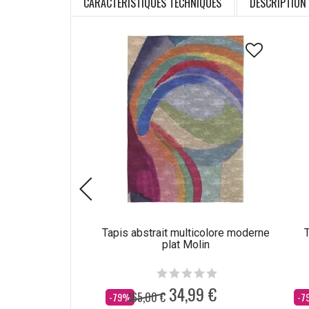
CARACTÉRISTIQUES TECHNIQUES
DESCRIPTION
Tapis abstrait multicolore moderne
T
plat Molin
34,99 €
165,00 €
Dès
Dè
-79%
-7