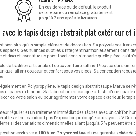
GARANTIE 2 ANS
En cas de vice ou de défaut, le produit
sera réparé ou remplacé gratuitement
jusqu’à 2 ans après la livraison.
 avec le tapis design abstrait plat extérieur et
st bien plus qu'un simple élément de décoration. Sa polyvalence transcende
les espaces. Ses nuances subtiles s'intègrent harmonieusement dans di
 et discret, constitue un point focal dans n'importe quelle pièce, qu'il s'
bole de tradition artisanale et de savoir-faire raffiné. Proposé dans un 
nique, alliant douceur et confort sous vos pieds. Sa conception robuste 
ée.
 également en Polypropylène, le tapis design abstrait taupe Marya se ré
os espaces extérieurs. Sa fabrication mécanique atteste d'une qualité d
décor de votre salon ou pour agrémenter votre espace extérieur, le tapis
rateur régulier et un traitement immédiat des tâches avec un chiffon humi
ltérables et ne craindront pas l'exposition prolongée aux rayons UV. De su
ême si des variations dimensionnelles allant jusqu'à 5 % peuvent être co
position exclusive à
100 % en Polypropylène
et une garantie solide de 2