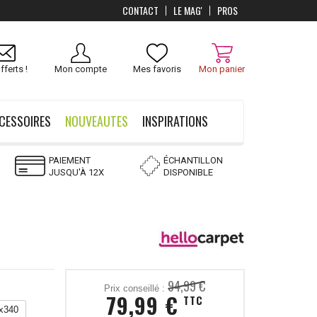
CONTACT
LE MAG'
PROS
Livraison
OFFERTS
dès 100 €
fferts !
Mon compte
Mes favoris
Mon panier
CESSOIRES
NOUVEAUTES
INSPIRATIONS
PAIEMENT
ÉCHANTILLON
JUSQU'À 12X
DISPONIBLE
94,99 €
Prix conseillé :
79,99 €
TTC
x340