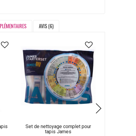
PLÉMENTAIRES
AVIS (6)
apis
Set de nettoyage complet pour
Produit de net
tapis James
laine C