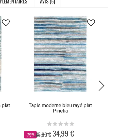
PLÉMENTAIRES
AVIS (6)
 plat
Tapis moderne bleu rayé plat
Tapis abstrait
Pinelia
34,99 €
165,00 €
165,00 €
Dès
Dès
-79%
-79%