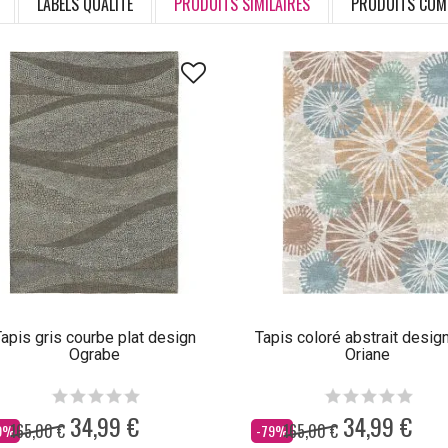
LABELS QUALITÉ
PRODUITS SIMILAIRES
PRODUITS COM
apis gris courbe plat design
Tapis coloré abstrait design
Ograbe
Oriane
34,99 €
34,99 €
165,00 €
165,00 €
s
Dès
9%
-79%