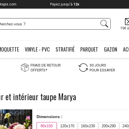
otapis.com
Payez jusqu'à
12x
15€ o
MOQUETTE
VINYLE - PVC
STRATIFIÉ
PARQUET
GAZON
AC
FRAIS DE RETOUR
30 JOURS
OFFERTS*
POUR ESSAYER
ur et intérieur taupe Marya
Dimensions :
80x150
120x170
160x230
200x290
240