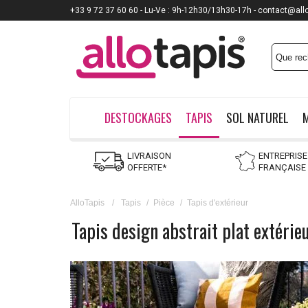
+33 9 72 37 60 60 - Lu-Ve : 9h-12h30/13h30-17h - contact@all
DESTOCKAGES
TAPIS
SOL NATUREL
LIVRAISON
ENTREPRISE
OFFERTE*
FRANÇAISE
AlloTapis
/
Tapis
/
Pièce
/
Tapis d'extérieur
Tapis design abstrait plat extérie