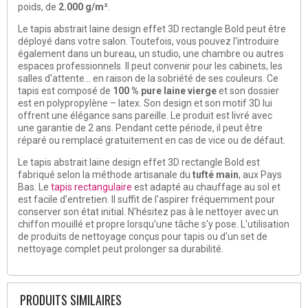
poids, de
2.000 g/m²
.
Le tapis abstrait laine design effet 3D rectangle Bold peut être
déployé dans votre salon. Toutefois, vous pouvez l'introduire
également dans un bureau, un studio, une chambre ou autres
espaces professionnels. Il peut convenir pour les cabinets, les
salles d'attente… en raison de la sobriété de ses couleurs. Ce
tapis est composé de
100 % pure laine vierge
et son dossier
est en polypropylène – latex. Son design et son motif 3D lui
offrent une élégance sans pareille. Le produit est livré avec
une garantie de 2 ans. Pendant cette période, il peut être
réparé ou remplacé gratuitement en cas de vice ou de défaut.
Le tapis abstrait laine design effet 3D rectangle Bold est
fabriqué selon la méthode artisanale du
tufté main
, aux Pays
Bas. Le
tapis rectangulaire
est adapté au chauffage au sol et
est facile d'entretien. Il suffit de l'aspirer fréquemment pour
conserver son état initial. N'hésitez pas à le nettoyer avec un
chiffon mouillé et propre lorsqu'une tâche s'y pose. L'utilisation
de produits de nettoyage conçus pour tapis ou d'un set de
nettoyage complet peut prolonger sa durabilité.
PRODUITS SIMILAIRES