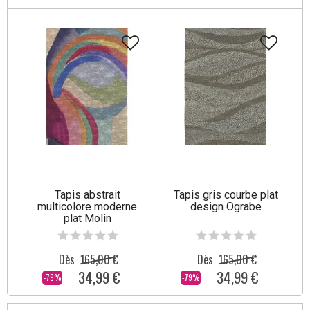
Tapis abstrait
Tapis gris courbe plat
multicolore moderne
design Ograbe
plat Molin
Dès
165,00 €
Dès
165,00 €
34,99 €
34,99 €
-79%
-79%