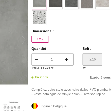
Dimensions :
60x60
Quantité
Soit :
remove
add
Paquet de 2.16 m²
m²
En stock
Expédié sous
Complétez votre style avec notre dalles PVC plombant
- Vaste catalogue de Vinyle salon - Livraison rapide
Origine : Belgique