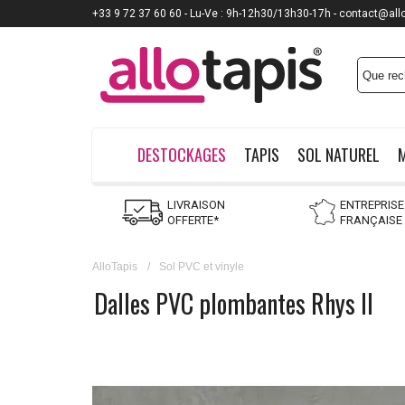
+33 9 72 37 60 60 - Lu-Ve : 9h-12h30/13h30-17h - contact@all
DESTOCKAGES
TAPIS
SOL NATUREL
LIVRAISON
ENTREPRISE
OFFERTE*
FRANÇAISE
AlloTapis
/
Sol PVC et vinyle
Dalles PVC plombantes Rhys II