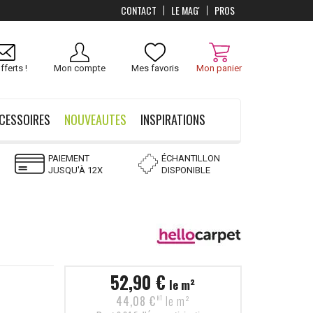
CONTACT
LE MAG'
PROS
Livraison
OFFERTS
dès 100 €
fferts !
Mon compte
Mes favoris
Mon panier
CESSOIRES
NOUVEAUTES
INSPIRATIONS
PAIEMENT
ÉCHANTILLON
JUSQU'À 12X
DISPONIBLE
52,90 €
le m²
44,08 €
le m²
HT