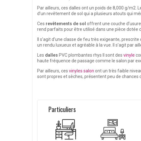
Par ailleurs, ces dalles ont un poids de 8,000 g/m2. Le
d’un revêtement de sol qui a plusieurs atouts qui méri
Ces
revêtements de sol
offrent une couche d’usure q
rend parfaits pour être utilisé dans une pièce dotée 
Il s’agit d’une classe de feu très exigeante, prescri
un rendu luxueux et agréable à la vue. Il s’agit par a
Les
dalles
PVC plombantes rhys II sont des
vinyle
con
haute fréquence de passage comme le salon par exemp
Par ailleurs, ces
vinyles salon
ont un très faible nivea
sont propres et sèches, présentent peu de chances de
Particuliers