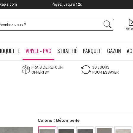
otapis.com
Payez jusqu'à
12x
15€ o
MOQUETTE
VINYLE - PVC
STRATIFIÉ
PARQUET
GAZON
AC
FRAIS DE RETOUR
30 JOURS
OFFERTS*
POUR ESSAYER
Coloris :
Béton perle