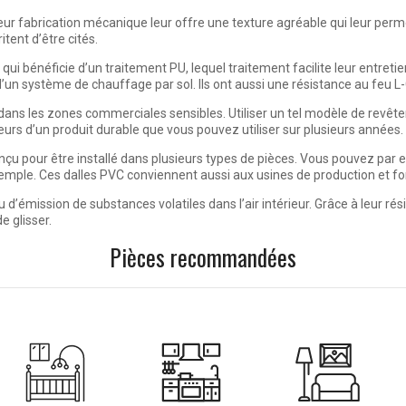
ur fabrication mécanique leur offre une texture agréable qui leur permet d’
tent d’être cités.
ui bénéficie d’un traitement PU, lequel traitement facilite leur entretie
d’un système de chauffage par sol. Ils ont aussi une résistance au feu L
te dans les zones commerciales sensibles. Utiliser un tel modèle de revê
illeurs d’un produit durable que vous pouvez utiliser sur plusieurs années.
çu pour être installé dans plusieurs types de pièces. Vous pouvez par ex
le. Ces dalles PVC conviennent aussi aux usines de production et font
u d’émission de substances volatiles dans l’air intérieur. Grâce à leur ré
 glisser.
Pièces recommandées