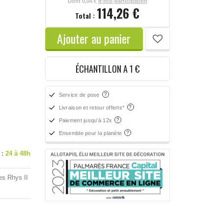
Dont
0,04 €
d'éco-participation
114,26 €
Total :
Ajouter au panier
ÉCHANTILLON A 1 €
Service de pose
Livraison et retour offerts*
Paiement jusqu'à 12x
Ensemble pour la planète
 :
24 à 48h
es Rhys II