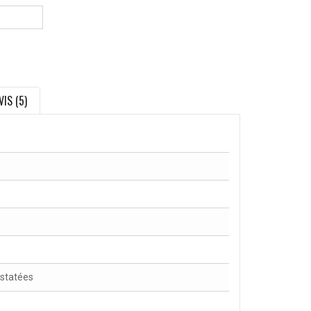
VIS (5)
nstatées