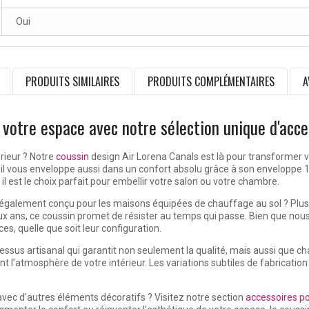
Oui
PRODUITS SIMILAIRES
PRODUITS COMPLÉMENTAIRES
A
 votre espace avec notre sélection unique d'acce
rieur ? Notre
coussin
design Air Lorena Canals est là pour transformer v
, il vous enveloppe aussi dans un confort absolu grâce à son envelopp
il est le choix parfait pour embellir votre salon ou votre chambre.
st également conçu pour les maisons équipées de chauffage au sol ? Plus
ux ans, ce coussin promet de résister au temps qui passe. Bien que no
es, quelle que soit leur configuration.
cessus artisanal qui garantit non seulement la qualité, mais aussi que ch
nt l’atmosphère de votre intérieur. Les variations subtiles de fabricat
avec d'autres éléments décoratifs ? Visitez notre section
accessoires po