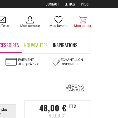
CONTACT
LE MAG'
PROS
fferts !
Mon compte
Mes favoris
Mon panier
CESSOIRES
NOUVEAUTES
INSPIRATIONS
PAIEMENT
ÉCHANTILLON
JUSQU'À 12X
DISPONIBLE
48,00 €
TTC
 plus
t.
40,00 €
HT