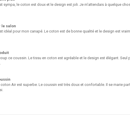
t sympa, le coton est doux et le design est joli. Je m'attendais à quelque chos
 le salon
t idéal pour mon canapé. Le coton est de bonne qualité et le design est vraim
oduit
up ce coussin. Le tissu en coton est agréable et le design est élégant. Seul p
.
oussin
coton Air est superbe. Le coussin est très doux et confortable. Il se marie p
i.