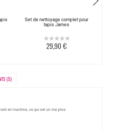
apis
Set de nettoyage complet pour
Produit de net
tapis James
laine C
29,90 €
1
VIS (5)
ement en machine, ce qui est un vrai plus.