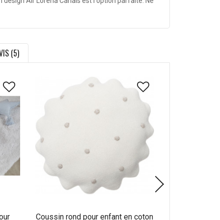
design Air Lorena Canals est l'option parfaite. Ne
VIS (5)
our
Coussin rond pour enfant en coton
Coussin fleur