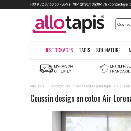
+33 9 72 37 60 60 - Lu-Ve : 9h-12h30/13h30-17h - contact@all
Payez jusqu'à
12x
DESTOCKAGES
TAPIS
SOL NATUREL
LIVRAISON
ENTREPRISE
OFFERTE*
FRANÇAISE
AlloTapis
/
Accessoires
/
Accessoires pour tapis
/
Coussin
Coussin design en coton Air Loren