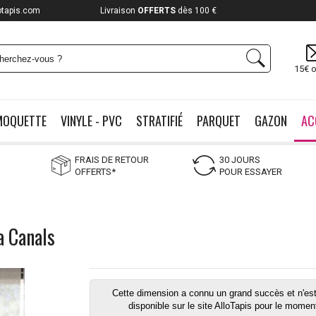
otapis.com
Livraison
OFFERTS
dès 100 €
15€ o
MOQUETTE
VINYLE - PVC
STRATIFIÉ
PARQUET
GAZON
AC
FRAIS DE RETOUR
30 JOURS
OFFERTS*
POUR ESSAYER
a Canals
Cette dimension a connu un grand succès et n'est
disponible sur le site AlloTapis pour le momen