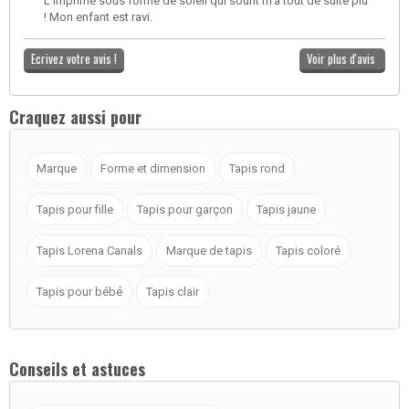
L’imprimé sous forme de soleil qui sourit m’a tout de suite plu
! Mon enfant est ravi.
Ecrivez votre avis !
Voir plus d'avis
Craquez aussi pour
Marque
Forme et dimension
Tapis rond
Tapis pour fille
Tapis pour garçon
Tapis jaune
Tapis Lorena Canals
Marque de tapis
Tapis coloré
Tapis pour bébé
Tapis clair
Conseils et astuces