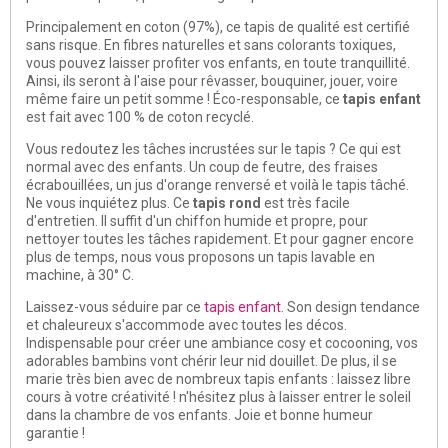
Principalement en coton (97%), ce tapis de qualité est certifié
sans risque. En fibres naturelles et sans colorants toxiques,
vous pouvez laisser profiter vos enfants, en toute tranquillité.
Ainsi, ils seront à l'aise pour rêvasser, bouquiner, jouer, voire
même faire un petit somme ! Éco-responsable, ce
tapis enfant
est fait avec 100 % de coton recyclé.
Vous redoutez les tâches incrustées sur le tapis ? Ce qui est
normal avec des enfants. Un coup de feutre, des fraises
écrabouillées, un jus d'orange renversé et voilà le tapis tâché.
Ne vous inquiétez plus. Ce
tapis rond
est très facile
d'entretien. Il suffit d'un chiffon humide et propre, pour
nettoyer toutes les tâches rapidement. Et pour gagner encore
plus de temps, nous vous proposons un tapis lavable en
machine, à 30° C.
Laissez-vous séduire par ce
tapis enfant
. Son design tendance
et chaleureux s'accommode avec toutes les décos.
Indispensable pour créer une ambiance cosy et cocooning, vos
adorables bambins vont chérir leur nid douillet. De plus, il se
marie très bien avec de nombreux tapis enfants : laissez libre
cours à votre créativité ! n'hésitez plus à laisser entrer le soleil
dans la chambre de vos enfants. Joie et bonne humeur
garantie !