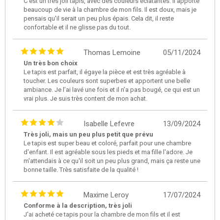
C’est un très joli tapis, avec des couleurs éclatantes. Il apporte
beaucoup de vie à la chambre de mon fils. Il est doux, mais je
pensais qu'il serait un peu plus épais. Cela dit, il reste
confortable et il ne glisse pas du tout.
Thomas Lemoine
05/11/2024
Un très bon choix
Le tapis est parfait, il égaye la pièce et est très agréable à
toucher. Les couleurs sont superbes et apportent une belle
ambiance. Je l’ai lavé une fois et il n’a pas bougé, ce qui est un
vrai plus. Je suis très content de mon achat.
Isabelle Lefevre
13/09/2024
Très joli, mais un peu plus petit que prévu
Le tapis est super beau et coloré, parfait pour une chambre
d'enfant. Il est agréable sous les pieds et ma fille l'adore. Je
m'attendais à ce qu'il soit un peu plus grand, mais ça reste une
bonne taille. Très satisfaite de la qualité !
Maxime Leroy
17/07/2024
Conforme à la description, très joli
J'ai acheté ce tapis pour la chambre de mon fils et il est