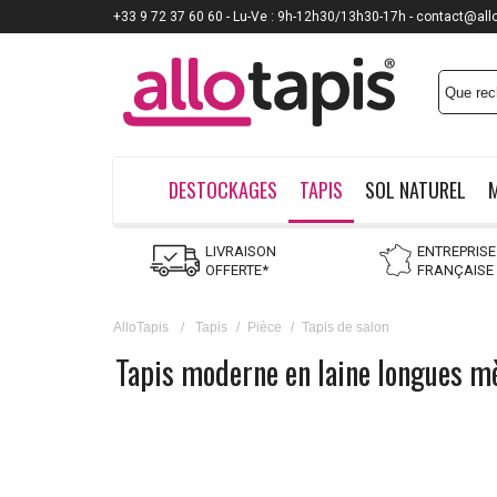
+33 9 72 37 60 60 - Lu-Ve : 9h-12h30/13h30-17h - contact@all
DESTOCKAGES
TAPIS
SOL NATUREL
LIVRAISON
ENTREPRISE
OFFERTE*
FRANÇAISE
AlloTapis
/
Tapis
/
Pièce
/
Tapis de salon
Tapis moderne en laine longues m