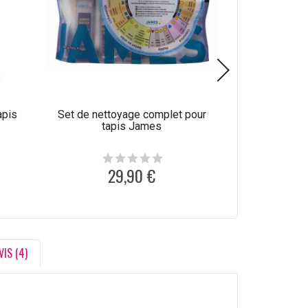
apis
Set de nettoyage complet pour
Produit de net
tapis James
laine C
29,90 €
1
VIS (4)