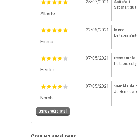
25/07/2021
Satisfait
Satisfait du t
Alberto
22/06/2021
Merci
Le tapis s’in
Emma
07/05/2021
Ressemble 
Le tapis est 
Hector
07/05/2021
Semble de q
Je viens de re
Norah
Ecrivez votre avis !
Craquez aussi pour