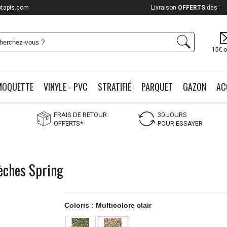
otapis.com
Payez jusqu'à
12x
15€ o
MOQUETTE
VINYLE - PVC
STRATIFIÉ
PARQUET
GAZON
AC
FRAIS DE RETOUR
30 JOURS
OFFERTS*
POUR ESSAYER
èches Spring
Coloris :
Multicolore clair