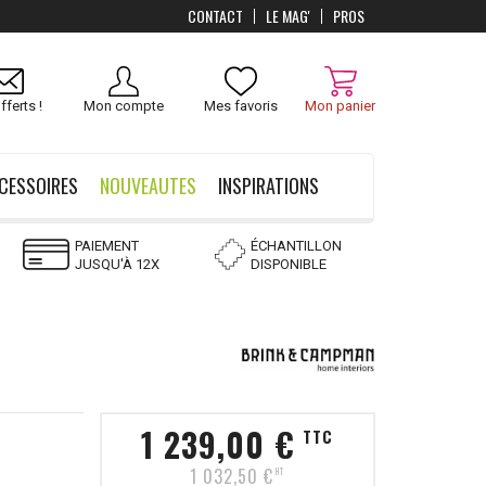
CONTACT
LE MAG'
PROS
Livraison
OFFERTS
dès 100 €
fferts !
Mon compte
Mes favoris
Mon panier
CESSOIRES
NOUVEAUTES
INSPIRATIONS
PAIEMENT
ÉCHANTILLON
JUSQU'À 12X
DISPONIBLE
1 239,00 €
TTC
1 032,50 €
HT