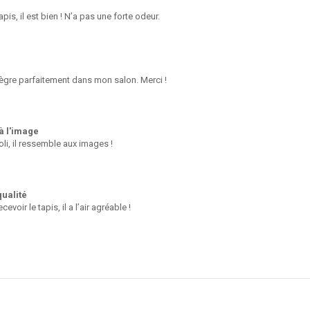
apis, il est bien ! N’a pas une forte odeur.
tègre parfaitement dans mon salon. Merci !
à l'image
joli, il ressemble aux images !
ualité
cevoir le tapis, il a l’air agréable !