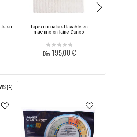
5 
ble en
Tapis uni naturel lavable en
Tapis nature
machine en laine Dunes
tissé main
195,00 €
1
Dès
Dès
VIS (4)