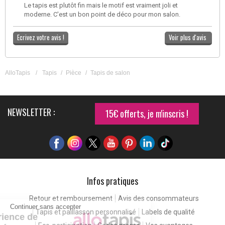
Le tapis est plutôt fin mais le motif est vraiment joli et
moderne. C'est un bon point de déco pour mon salon.
Ecrivez votre avis !
Voir plus d'avis
AlloTapis
/
Tapis
/
Pièce
/
Tapis de salon
NEWSLETTER :
15€ offerts, je m'inscris !
Infos pratiques
Retour et remboursement
Avis des consommateurs
Continuer sans accepter
Tapis et paillasson personnalisé
Labels de qualité
Pour une expérience de