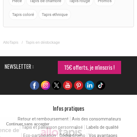
Pièce
Tapis de chambre
Tapis rouge
Promos
Tapis coloré
Tapis ethnique
AlloTapis
/
Tapis en déstockage
NEWSLETTER :
15€ offerts, je m'inscris !
Infos pratiques
Retour et remboursement
Avis des consommateurs
Continuer sans accepter
Tapis et paillasson personnalisé
Labels de qualité
Pour une expérience de
Eco-participation
Codes promo
Vos avantages