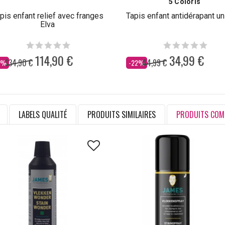
5 Coloris
pis enfant relief avec franges
Tapis enfant antidérapant un
Elva
114,90 €
34,99 €
134,90 €
44,99 €
s
Dès
5%
-22%
LABELS QUALITÉ
PRODUITS SIMILAIRES
PRODUITS COM