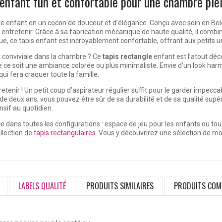
 enfant fun et confortable pour une chambre plei
re enfant en un cocon de douceur et d’élégance. Conçu avec soin en Bel
à entretenir. Grâce à sa fabrication mécanique de haute qualité, il combi
e, ce tapis enfant est incroyablement confortable, offrant aux petits un
 conviviale dans la chambre ? Ce
tapis rectangle
enfant est l’atout déco
e ce soit une ambiance colorée ou plus minimaliste. Envie d’un look ha
ui fera craquer toute la famille.
etenir ! Un petit coup d’aspirateur régulier suffit pour le garder impeccab
e deux ans, vous pouvez être sûr de sa durabilité et de sa qualité supér
ensif au quotidien.
e dans toutes les configurations : espace de jeu pour les enfants ou tou
llection de
tapis rectangulaires
. Vous y découvrirez une sélection de m
LABELS QUALITÉ
PRODUITS SIMILAIRES
PRODUITS COM