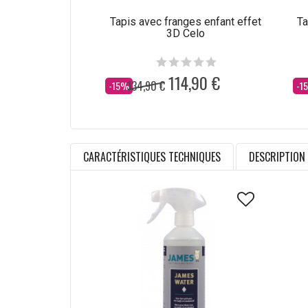
Tapis avec franges enfant effet
Ta
3D Celo
114,90 €
134,90 €
Dès
Dè
-15%
-1
CARACTÉRISTIQUES TECHNIQUES
DESCRIPTION