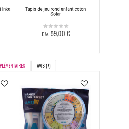
i Inka
Tapis de jeu rond enfant coton
Tapis coton a
Solar
en machin
59,00 €
Dès
Dès
PLÉMENTAIRES
AVIS (7)