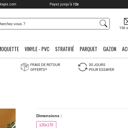
otapis.com
Payez jusqu'à
12x
15€ o
MOQUETTE
VINYLE - PVC
STRATIFIÉ
PARQUET
GAZON
AC
FRAIS DE RETOUR
30 JOURS
OFFERTS*
POUR ESSAYER
Dimensions :
120x170