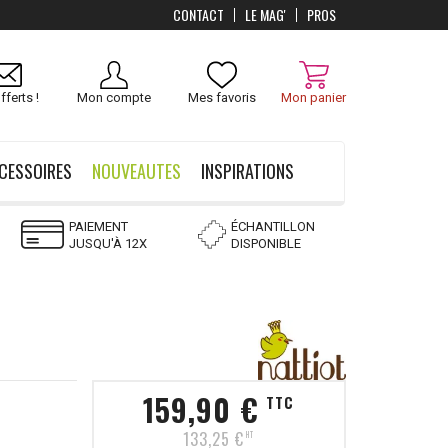
CONTACT
LE MAG'
PROS
Livraison
OFFERTS
dès 100 €
fferts !
Mon compte
Mes favoris
Mon panier
CESSOIRES
NOUVEAUTES
INSPIRATIONS
PAIEMENT
ÉCHANTILLON
JUSQU'À 12X
DISPONIBLE
159,90 €
TTC
133,25 €
HT