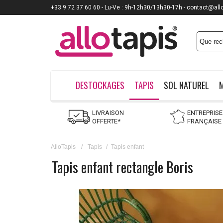
+33 9 72 37 60 60 - Lu-Ve : 9h-12h30/13h30-17h - contact@all
DESTOCKAGES
TAPIS
SOL NATUREL
LIVRAISON
ENTREPRISE
OFFERTE*
FRANÇAISE
AlloTapis
/
Tapis
/
Tapis enfant
Tapis enfant rectangle Boris