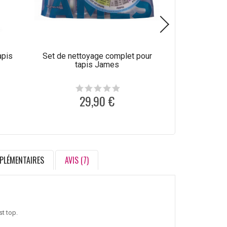
apis
Set de nettoyage complet pour
Produit de net
tapis James
laine C
29,90 €
1
PLÉMENTAIRES
AVIS (7)
st top.